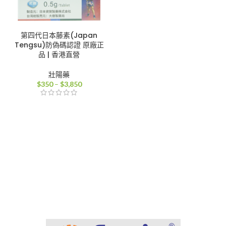
第四代日本藤素(Japan
Tengsu)防偽碼認證 原廠正
品 | 香港直營
壯陽藥
價
$
350
–
$
3,850
格
範
圍：
$350
到
$3,850