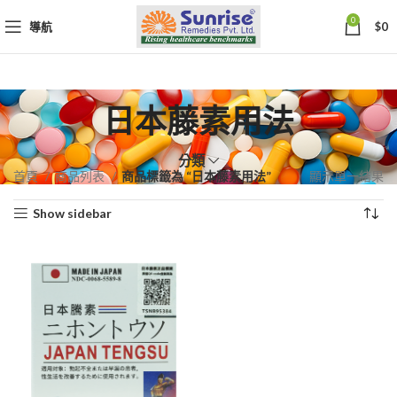
0
導航
$
0
日本藤素用法
分類
首頁
商品列表
商品標籤為 “日本藤素用法”
顯示單一結果
Show sidebar