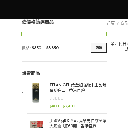
依價格篩選商品
首頁
商
第四代日本
價格:
$350
—
$3,850
篩選
最
最
低
高
價
價
格
格
熱賣商品
TITAN GEL 黃金加強版 | 正品俄
羅斯進口 | 香港直營
價
$
400
–
$
2,400
格
範
美國VigRX Plus威樂男性陰莖增
圍：
大膠囊 1瓶60顆 | 香港直營