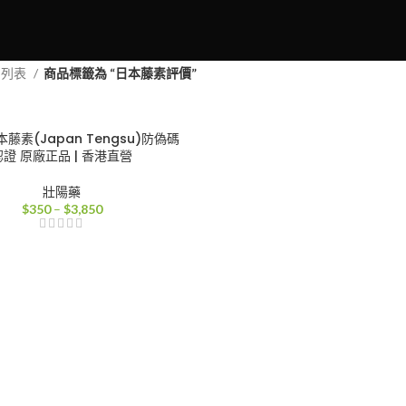
品列表
商品標籤為 “日本藤素評價”
藤素(Japan Tengsu)防偽碼
認證 原廠正品 | 香港直營
壯陽藥
價
$
350
–
$
3,850
格
範
圍：
$350
到
$3,850