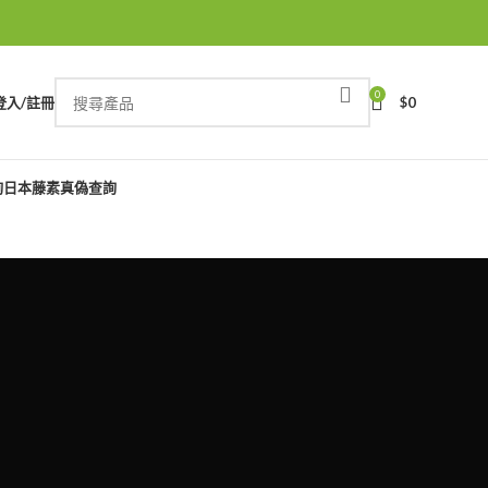
0
登入/註冊
$
0
詢
日本藤素真偽查詢