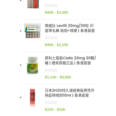
$400
到
價
$
400
–
$
2,000
$2,400
格
範
樂威壯 Levifil 20mg/30粒 印
圍：
度學名藥 助勃+增硬 | 香港直營
$400
到
價
$
400
–
$
2,100
$2,000
格
範
犀利士瓶裝Cialis 20mg 30顆/
圍：
罐 | 禮來原廠正品 | 香港直營
$400
到
價
$
1,100
–
$
4,000
$2,100
格
範
日本2H2D持久液經典版男性外
圍：
用延時噴劑10ml | 香港直營
$1,100
到
價
$
250
–
$
500
$4,000
格