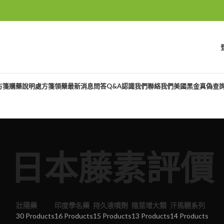
方箋購藥說明
處方箋領藥
最新消息
問答Q&A
認識我們
聯絡我們
美國黑金真偽查
日本藤素評價
壯陽藥
印度學名藥
持久液噴劑
陰莖增大類
汗馬糖系列
30 Products
16 Products
15 Products
13 Products
14 Products