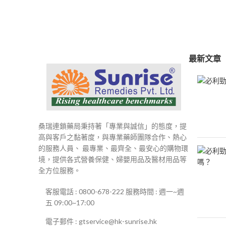
範
圍：
$250
到
$500
最新文章
桑瑞連鎖藥局秉持著「專業與誠信」的態度，提
高與客戶之黏著度，與專業藥師團隊合作、熱心
的服務人員、 最專業、最齊全、最安心的購物環
境，提供各式營養保健、婦嬰用品及醫材用品等
全方位服務。
客服電話 : 0800-678-222 服務時間 : 週一~週
五 09:00~17:00
電子郵件 : gtservice@hk-sunrise.hk