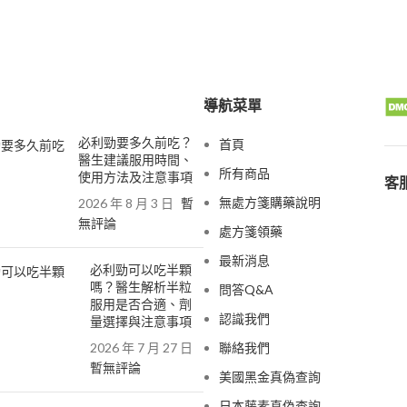
導航菜單
必利勁要多久前吃？
首頁
醫生建議服用時間、
所有商品
使用方法及注意事項
客服
無處方箋購藥說明
2026 年 8 月 3 日
暫
無評論
處方箋領藥
最新消息
必利勁可以吃半顆
嗎？醫生解析半粒
問答Q&A
服用是否合適、劑
認識我們
量選擇與注意事項
2026 年 7 月 27 日
聯絡我們
暫無評論
美國黑金真偽查詢
日本藤素真偽查詢