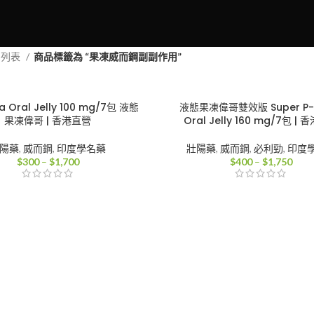
品列表
商品標籤為 “果凍威而鋼副副作用”
 Oral Jelly 100 mg/7包 液態
液態果凍偉哥雙效版 Super P-
果凍偉哥 | 香港直營
Oral Jelly 160 mg/7包 |
陽藥
,
威而鋼
,
印度學名藥
壯陽藥
,
威而鋼
,
必利勁
,
印度
價
價
$
300
–
$
1,700
$
400
–
$
1,750
格
格
範
範
圍：
圍：
$300
$40
到
到
$1,700
$1,7