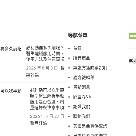
導航菜單
必利勁要多久前吃？
首頁
醫生建議服用時間、
所有商品
使用方法及注意事項
客服
無處方箋購藥說明
2026 年 8 月 3 日
暫
無評論
處方箋領藥
最新消息
必利勁可以吃半顆
嗎？醫生解析半粒
問答Q&A
服用是否合適、劑
認識我們
量選擇與注意事項
2026 年 7 月 27 日
聯絡我們
暫無評論
美國黑金真偽查詢
日本藤素真偽查詢