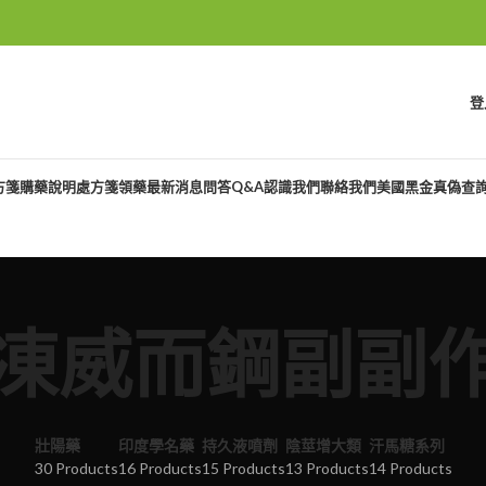
登
方箋購藥說明
處方箋領藥
最新消息
問答Q&A
認識我們
聯絡我們
美國黑金真偽查
凍威而鋼副副
壯陽藥
印度學名藥
持久液噴劑
陰莖增大類
汗馬糖系列
30 Products
16 Products
15 Products
13 Products
14 Products