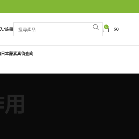
0
入/註冊
$
0
詢
日本藤素真偽查詢
作用