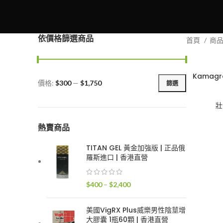
依價格篩選商品
首頁
商
Kamagra
價格:
$300
—
$1,750
篩選
最
最
低
高
壯
價
價
格
格
熱賣商品
TITAN GEL 黃金加強版 | 正品俄
羅斯進口 | 香港直營
價
$
400
–
$
2,400
格
範
美國VigRX Plus威樂男性陰莖增
圍：
大膠囊 1瓶60顆 | 香港直營