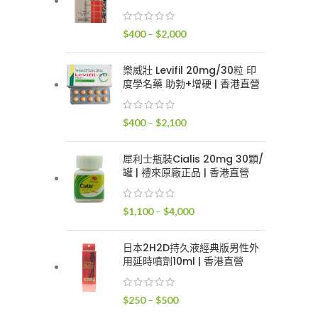
$400
到
價
$
400
–
$
2,000
$2,400
格
範
樂威壯 Levifil 20mg/30粒 印
圍：
度學名藥 助勃+增硬 | 香港直營
$400
到
價
$
400
–
$
2,100
$2,000
格
範
犀利士瓶裝Cialis 20mg 30顆/
圍：
罐 | 禮來原廠正品 | 香港直營
$400
到
價
$
1,100
–
$
4,000
$2,100
格
範
日本2H2D持久液經典版男性外
圍：
用延時噴劑10ml | 香港直營
$1,100
到
價
$
250
–
$
500
$4,000
格