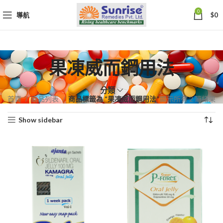
0
導航
$
0
果凍威而鋼用法
分類
依
首頁
商品列表
商品標籤為 “果凍威而鋼用法”
顯示所有 2 筆結果
熱
Show sidebar
銷
度
排
序