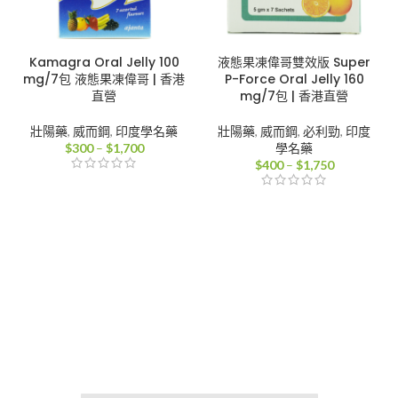
Kamagra Oral Jelly 100
液態果凍偉哥雙效版 Super
mg/7包 液態果凍偉哥 | 香港
P-Force Oral Jelly 160
直營
mg/7包 | 香港直營
壯陽藥
,
威而鋼
,
印度學名藥
壯陽藥
,
威而鋼
,
必利勁
,
印度
價
$
300
–
$
1,700
學名藥
格
價
$
400
–
$
1,750
範
格
圍：
範
$300
圍：
到
$400
$1,700
到
$1,750