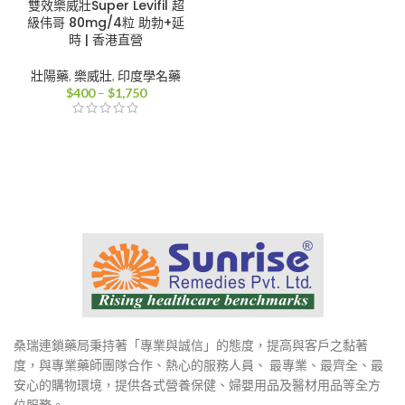
雙效樂威壯Super Levifil 超
級伟哥 80mg/4粒 助勃+延
時 | 香港直營
壯陽藥
,
樂威壯
,
印度學名藥
價
$
400
–
$
1,750
格
範
圍：
$400
到
$1,750
桑瑞連鎖藥局秉持著「專業與誠信」的態度，提高與客戶之黏著
度，與專業藥師團隊合作、熱心的服務人員、 最專業、最齊全、最
安心的購物環境，提供各式營養保健、婦嬰用品及醫材用品等全方
位服務。