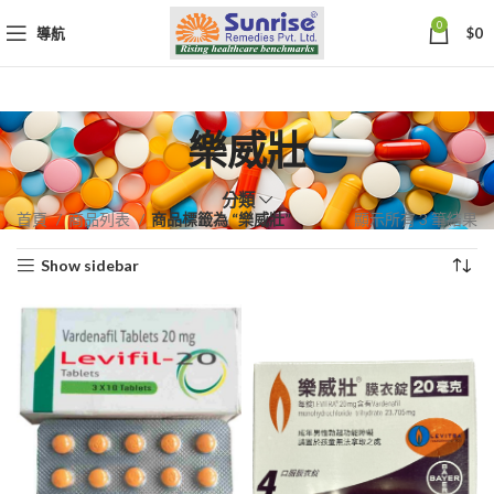
0
導航
$
0
樂威壯
分類
依
首頁
商品列表
商品標籤為 “樂威壯”
顯示所有 3 筆結果
熱
Show sidebar
銷
度
排
序