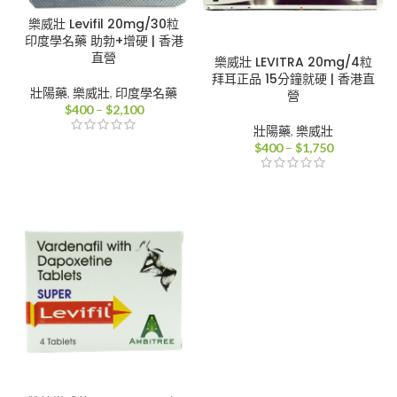
樂威壯 Levifil 20mg/30粒
印度學名藥 助勃+增硬 | 香港
直營
樂威壯 LEVITRA 20mg/4粒
拜耳正品 15分鐘就硬 | 香港直
壯陽藥
,
樂威壯
,
印度學名藥
營
價
$
400
–
$
2,100
格
壯陽藥
,
樂威壯
範
價
$
400
–
$
1,750
圍：
格
$400
範
到
圍：
$2,100
$400
到
$1,750