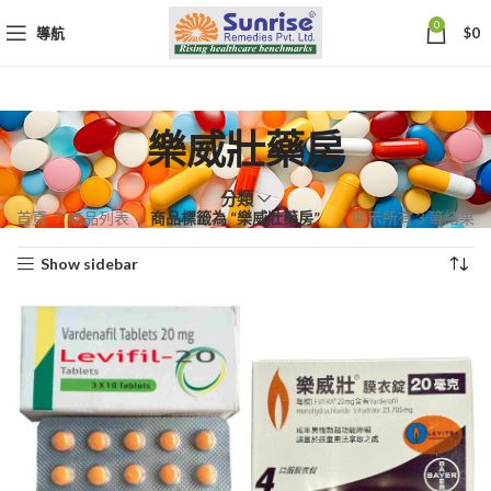
0
導航
$
0
樂威壯藥房
分類
依
首頁
商品列表
商品標籤為 “樂威壯藥房”
顯示所有 3 筆結果
熱
Show sidebar
銷
度
排
序