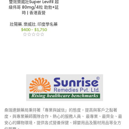
雙效樂威壯Super Levifil 超
級伟哥 80mg/4粒 助勃+延
時 | 香港直營
壯陽藥
,
樂威壯
,
印度學名藥
價
$
400
–
$
1,750
格
範
圍：
$400
到
$1,750
桑瑞連鎖藥局秉持著「專業與誠信」的態度，提高與客戶之黏著
度，與專業藥師團隊合作、熱心的服務人員、 最專業、最齊全、最
安心的購物環境，提供各式營養保健、婦嬰用品及醫材用品等全方
位服務。