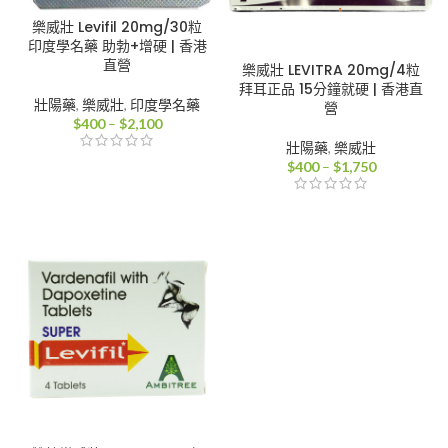
樂威壯 Levifil 20mg/30粒
印度學名藥 助勃+增硬 | 香港
直營
樂威壯 LEVITRA 20mg/4粒
拜耳正品 15分鐘就硬 | 香港直
壯陽藥
,
樂威壯
,
印度學名藥
營
價
$
400
–
$
2,100
格
壯陽藥
,
樂威壯
範
價
$
400
–
$
1,750
圍：
格
$400
範
到
圍：
$2,100
$400
到
$1,750