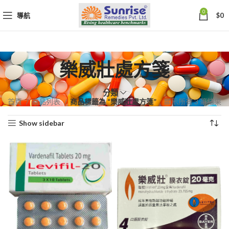
0
導航
$
0
樂威壯處方箋
分類
依
首頁
商品列表
商品標籤為 “樂威壯處方箋”
顯示所有 3 筆結果
熱
Show sidebar
銷
度
排
序