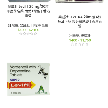
樂威壯 Levifil 20mg/30粒
印度學名藥 助勃+增硬 | 香港
直營
樂威壯 LEVITRA 20mg/4粒
拜耳正品 15分鐘就硬 | 香港直
壯陽藥
,
樂威壯
,
印度學名藥
營
價
$
400
–
$
2,100
格
壯陽藥
,
樂威壯
範
價
$
400
–
$
1,750
圍：
格
$400
範
到
圍：
$2,100
$400
到
$1,750