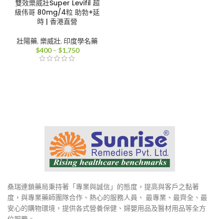
雙效樂威壯Super Levifil 超
級伟哥 80mg/4粒 助勃+延
時 | 香港直營
壯陽藥
,
樂威壯
,
印度學名藥
價
$
400
–
$
1,750
格
範
圍：
$400
到
$1,750
桑瑞連鎖藥局秉持著「專業與誠信」的態度，提高與客戶之黏著
度，與專業藥師團隊合作、熱心的服務人員、 最專業、最齊全、最
安心的購物環境，提供各式營養保健、婦嬰用品及醫材用品等全方
位服務。