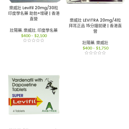
樂威壯 Levifil 20mg/30粒
印度學名藥 助勃+增硬 | 香港
直營
樂威壯 LEVITRA 20mg/4粒
拜耳正品 15分鐘就硬 | 香港直
壯陽藥
,
樂威壯
,
印度學名藥
營
價
$
400
–
$
2,100
格
壯陽藥
,
樂威壯
範
價
$
400
–
$
1,750
圍：
格
$400
範
到
圍：
$2,100
$400
到
$1,750