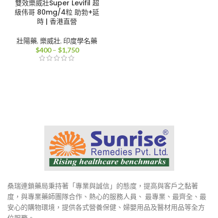
雙效樂威壯Super Levifil 超
級伟哥 80mg/4粒 助勃+延
時 | 香港直營
壯陽藥
,
樂威壯
,
印度學名藥
價
$
400
–
$
1,750
格
範
圍：
$400
到
$1,750
桑瑞連鎖藥局秉持著「專業與誠信」的態度，提高與客戶之黏著
度，與專業藥師團隊合作、熱心的服務人員、 最專業、最齊全、最
安心的購物環境，提供各式營養保健、婦嬰用品及醫材用品等全方
位服務。