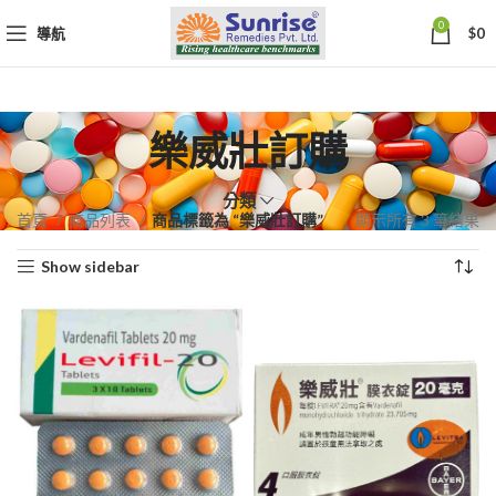
0
導航
$
0
樂威壯訂購
分類
依
首頁
商品列表
商品標籤為 “樂威壯訂購”
顯示所有 3 筆結果
熱
Show sidebar
銷
度
排
序