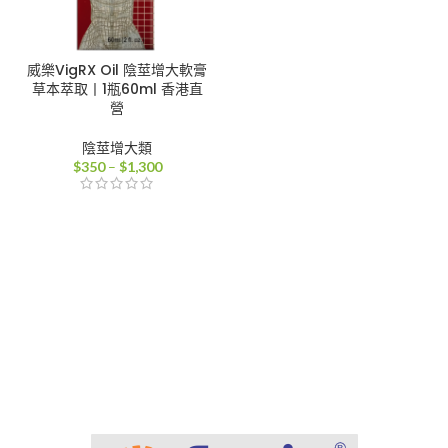
威樂VigRX Oil 陰莖增大軟膏
草本萃取丨1瓶60ml 香港直
營
陰莖增大類
價
$
350
–
$
1,300
格
範
圍：
$350
到
$1,300