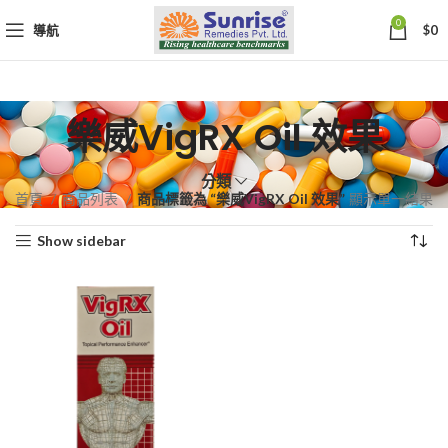
0
導航
$
0
樂威VigRX Oil 效果
分類
首頁
商品列表
商品標籤為 “樂威VigRX Oil 效果”
顯示單一結果
Show sidebar