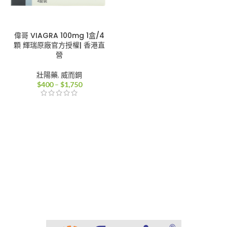
偉哥 VIAGRA 100mg 1盒/4
顆 輝瑞原廠官方授權| 香港直
營
壯陽藥
,
威而鋼
價
$
400
–
$
1,750
格
範
圍：
$400
到
$1,750