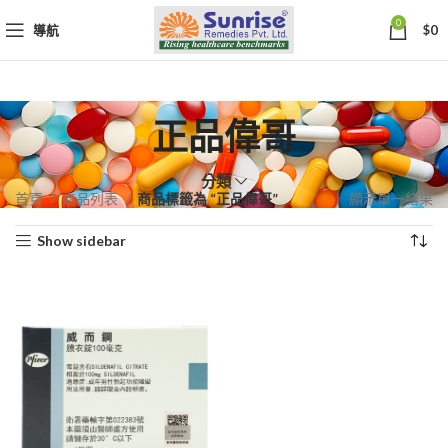
0
導航
$
0
正品偉哥
分類
首頁
商品列表
商品標籤為 “正品偉哥”
顯示單一結果
Show sidebar