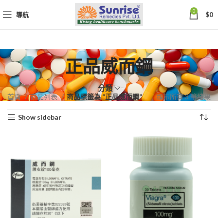
0
導航
$
0
正品威而鋼
分類
依
首頁
商品列表
商品標籤為 “正品威而鋼”
顯示所有 3 筆結果
熱
Show sidebar
銷
度
排
序