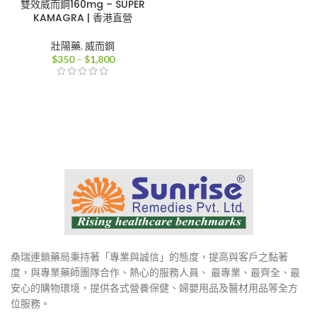
雙效威而鋼160mg – SUPER
KAMAGRA | 香港直營
壯陽藥
,
威而鋼
價
$
350
–
$
1,800
格
範
圍：
$350
到
$1,800
桑瑞連鎖藥局秉持著「專業與誠信」的態度，提高與客戶之黏著
度，與專業藥師團隊合作、熱心的服務人員、 最專業、最齊全、最
安心的購物環境，提供各式營養保健、婦嬰用品及醫材用品等全方
位服務。