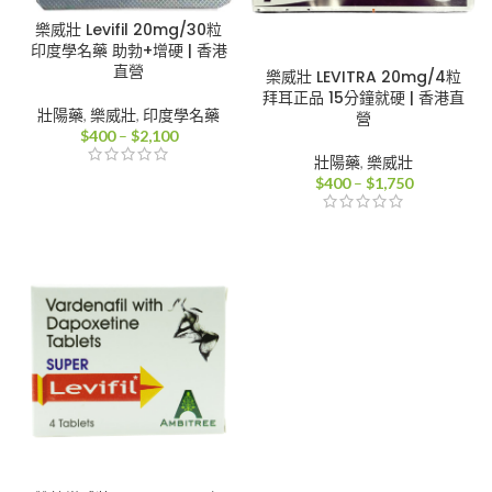
樂威壯 Levifil 20mg/30粒
印度學名藥 助勃+增硬 | 香港
直營
樂威壯 LEVITRA 20mg/4粒
拜耳正品 15分鐘就硬 | 香港直
壯陽藥
,
樂威壯
,
印度學名藥
營
價
$
400
–
$
2,100
格
壯陽藥
,
樂威壯
範
價
$
400
–
$
1,750
圍：
格
$400
範
到
圍：
$2,100
$400
到
$1,750