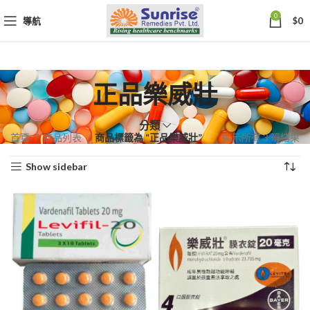
0
導航
$
0
正品樂威壯
分類
依
首頁
商品列表
商品標籤為 “正品樂威壯”
顯示所有 3 筆結果
熱
Show sidebar
銷
度
排
序