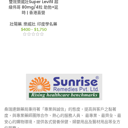
雙效樂威壯Super Levifil 超
級伟哥 80mg/4粒 助勃+延
時 | 香港直營
壯陽藥
,
樂威壯
,
印度學名藥
價
$
400
–
$
1,750
格
範
圍：
$400
到
$1,750
桑瑞連鎖藥局秉持著「專業與誠信」的態度，提高與客戶之黏著
度，與專業藥師團隊合作、熱心的服務人員、 最專業、最齊全、最
安心的購物環境，提供各式營養保健、婦嬰用品及醫材用品等全方
位服務。