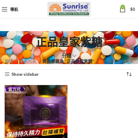
0
導航
$
0
正品皇家紫糖
分類
首頁
商品列表
商品標籤為 “正品皇家紫糖”
顯示單一結果
Show sidebar