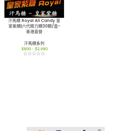
汗馬糖 Royal Ali Candy 皇
家紫糖|六代精力糖30顆/盒-
香港直營
汗馬糖系列
價
$
800
–
$
2,980
格
範
圍：
$800
到
$2,980