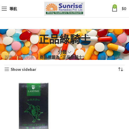
0
導航
$
0
正品綠騎士
分類
首頁
商品列表
商品標籤為 “正品綠騎士”
顯示單一結果
Show sidebar