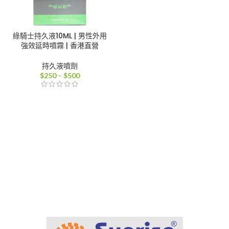
綠騎士持久液10ML | 男性外用
強效延時噴霧 | 香港直營
持久液噴劑
價
$
250
–
$
500
格
範
圍：
$250
到
$500