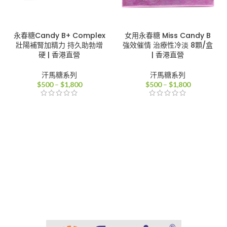
永春糖Candy B+ Complex
女用永春糖 Miss Candy B
壯陽補腎加精力 持久助勃增
強效催情 治療性冷淡 8顆/盒
硬 | 香港直營
| 香港直營
汗馬糖系列
汗馬糖系列
價
價
$
500
–
$
1,800
$
500
–
$
1,800
格
格
範
範
圍：
圍：
$500
$500
到
到
$1,800
$1,800