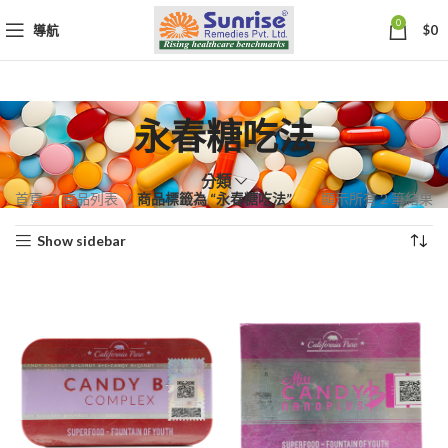
0
導航
$
0
永春糖吃法
分類
依
首頁
商品列表
商品標籤為 “永春糖吃法”
顯示所有 2 筆結果
熱
Show sidebar
銷
度
排
序