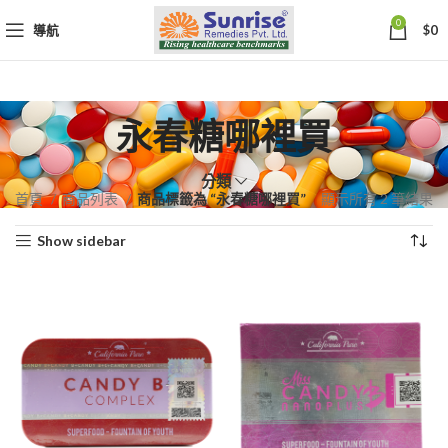
0
導航
$
0
永春糖哪裡買
分類
依
首頁
商品列表
商品標籤為 “永春糖哪裡買”
顯示所有 2 筆結果
熱
Show sidebar
銷
度
排
序