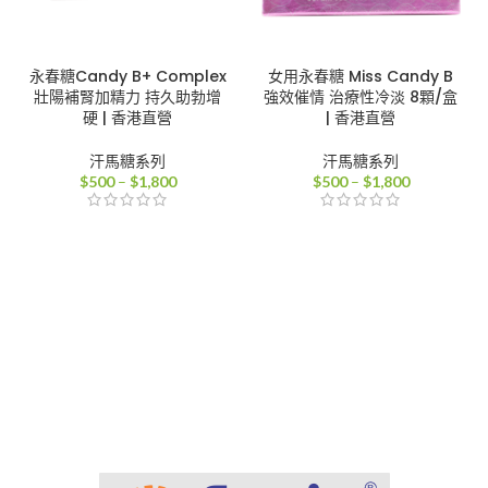
永春糖Candy B+ Complex
女用永春糖 Miss Candy B
壯陽補腎加精力 持久助勃增
強效催情 治療性冷淡 8顆/盒
硬 | 香港直營
| 香港直營
汗馬糖系列
汗馬糖系列
價
價
$
500
–
$
1,800
$
500
–
$
1,800
格
格
範
範
圍：
圍：
$500
$500
到
到
$1,800
$1,800