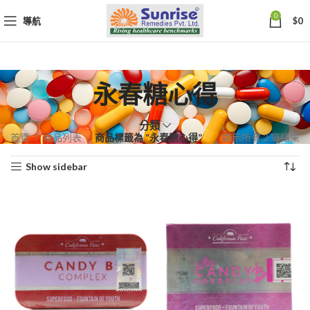
0
導航
$
0
永春糖心得
分類
依
首頁
商品列表
商品標籤為 “永春糖心得”
顯示所有 2 筆結果
熱
Show sidebar
銷
度
排
序