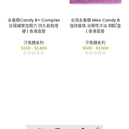
永春糖Candy B+ Complex
女用永春糖 Miss Candy B
壯陽補腎加精力 持久助勃增
強效催情 治療性冷淡 8顆/盒
硬 | 香港直營
| 香港直營
汗馬糖系列
汗馬糖系列
價
價
$
500
–
$
1,800
$
500
–
$
1,800
格
格
範
範
圍：
圍：
$500
$500
到
到
$1,800
$1,800