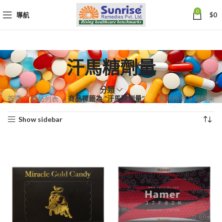
0
導航
$
0
汗馬糖劑量
分類
依
首頁
商品列表
商品標籤為 “汗馬糖劑量”
顯示所有 8 筆結果
熱
Show sidebar
銷
度
排
序