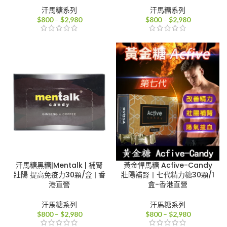
汗馬糖系列
汗馬糖系列
價
價
$
800
–
$
2,980
$
800
–
$
2,980
格
格
範
範
圍：
圍：
$800
$800
到
到
$2,980
$2,980
汗馬糖黑糖|Mentalk | 補腎
黃金悍馬糖 Acfive-Candy
壯陽 提高免疫力30顆/盒 | 香
壯陽補腎丨七代精力糖30顆/1
港直營
盒-香港直營
汗馬糖系列
汗馬糖系列
價
價
$
800
–
$
2,980
$
800
–
$
2,980
格
格