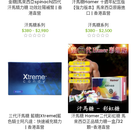
金糖|馬來西亞spinach|四代
汗馬糖Hamer 十週年紀念版
汗馬精力糖 功效壯陽補腎 | 香
【強力版本】馬來西亞原廠進
港直營
口 | 香港直營
汗馬糖系列
汗馬糖系列
價
價
$
380
–
$
2,980
$
380
–
$
2,500
格
格
範
範
圍：
圍：
$380
$380
到
到
$2,980
$2,500
三代汗馬糖 藍糖|Xtreme|藍
汗馬糖 Hamer二代彩虹糖 馬
色騎士阿凡達：快速補充精力
來西亞正品精力糖一盒/32
| 香港直營
顆-香港直營