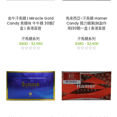
金牛汗馬糖 | Miracle Gold
馬來西亞-汗馬糖 Hamer
Candy 焦糖味 牛牛糖 30顆/
Candy 精力糖果|無副作
盒 | 香港直營
用|30顆一盒 | 香港直營
汗馬糖系列
汗馬糖系列
價
價
$
800
–
$
2,980
$
380
–
$
2,400
格
格
範
範
圍：
圍：
$800
$380
到
到
$2,980
$2,400