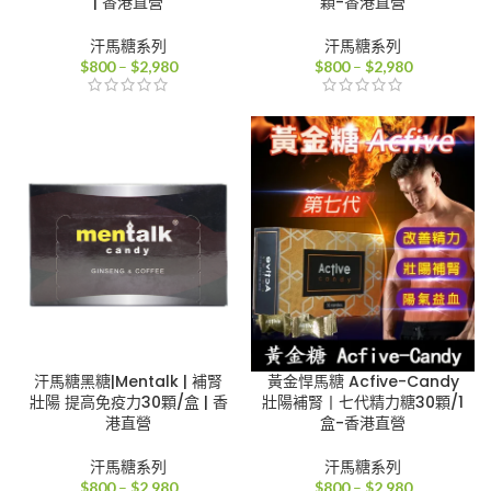
| 香港直營
顆-香港直營
汗馬糖系列
汗馬糖系列
價
價
$
800
–
$
2,980
$
800
–
$
2,980
格
格
範
範
圍：
圍：
$800
$800
到
到
$2,980
$2,980
汗馬糖黑糖|Mentalk | 補腎
黃金悍馬糖 Acfive-Candy
壯陽 提高免疫力30顆/盒 | 香
壯陽補腎丨七代精力糖30顆/1
港直營
盒-香港直營
汗馬糖系列
汗馬糖系列
價
價
$
800
–
$
2,980
$
800
–
$
2,980