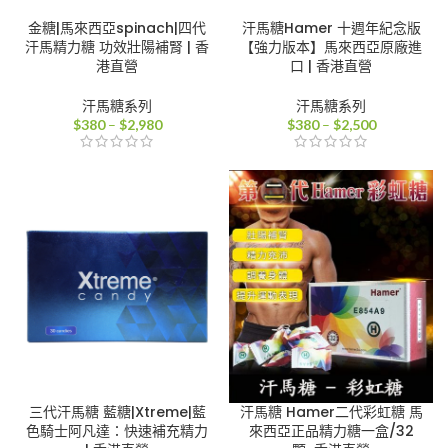
金糖|馬來西亞spinach|四代
汗馬糖Hamer 十週年紀念版
汗馬精力糖 功效壯陽補腎 | 香
【強力版本】馬來西亞原廠進
港直營
口 | 香港直營
汗馬糖系列
汗馬糖系列
價
價
$
380
–
$
2,980
$
380
–
$
2,500
格
格
範
範
圍：
圍：
$380
$380
到
到
$2,980
$2,500
三代汗馬糖 藍糖|Xtreme|藍
汗馬糖 Hamer二代彩虹糖 馬
色騎士阿凡達：快速補充精力
來西亞正品精力糖一盒/32