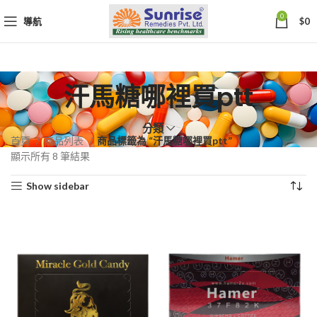
0
導航
$
0
汗馬糖哪裡買ptt
分類
首頁
商品列表
商品標籤為 “汗馬糖哪裡買ptt”
依
顯示所有 8 筆結果
熱
Show sidebar
銷
度
排
序