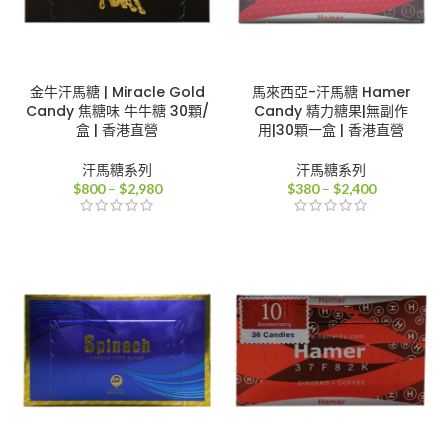
金牛汗馬糖 | Miracle Gold
馬來西亞-汗馬糖 Hamer
Candy 焦糖味 牛牛糖 30顆/
Candy 精力糖果|無副作
盒 | 香港直營
用|30顆一盒 | 香港直營
汗馬糖系列
汗馬糖系列
價
價
$
800
–
$
2,980
$
380
–
$
2,400
格
格
範
範
圍：
圍：
$800
$380
到
到
$2,980
$2,400