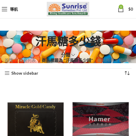
0
導航
$
0
汗馬糖多少錢
分類
依
首頁
商品列表
商品標籤為 “汗馬糖多少錢”
顯示所有 8 筆結果
熱
Show sidebar
銷
度
排
序