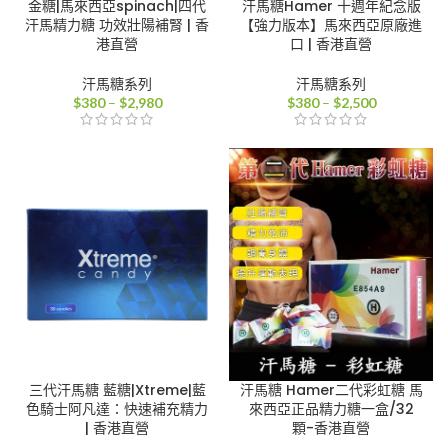
金糖|馬來西亞spinach|四代
汗馬糖Hamer 十週年紀念版
汗馬精力糖 功效壯陽補腎 | 香
【強力版本】馬來西亞原廠進
港直營
口 | 香港直營
汗馬糖系列
汗馬糖系列
價
價
$
380
–
$
2,980
$
380
–
$
2,500
格
格
範
範
圍：
圍：
$380
$380
到
到
$2,980
$2,500
三代汗馬糖 藍糖|Xtreme|藍
汗馬糖 Hamer二代彩虹糖 馬
色騎士阿凡達：快速補充精力
來西亞正品精力糖一盒/32
| 香港直營
顆-香港直營