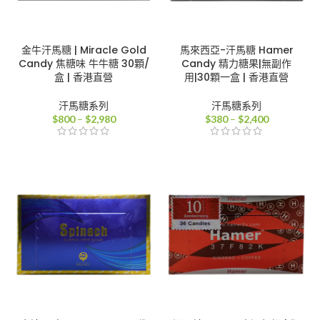
金牛汗馬糖 | Miracle Gold
馬來西亞-汗馬糖 Hamer
Candy 焦糖味 牛牛糖 30顆/
Candy 精力糖果|無副作
盒 | 香港直營
用|30顆一盒 | 香港直營
汗馬糖系列
汗馬糖系列
價
價
$
800
–
$
2,980
$
380
–
$
2,400
格
格
範
範
圍：
圍：
$800
$380
到
到
$2,980
$2,400