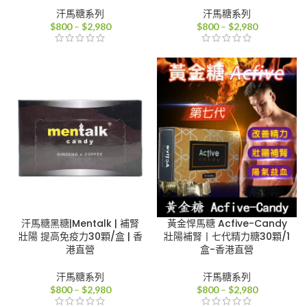
汗馬糖系列
汗馬糖系列
價
價
$
800
–
$
2,980
$
800
–
$
2,980
格
格
範
範
圍：
圍：
$800
$800
到
到
$2,980
$2,980
汗馬糖黑糖|Mentalk | 補腎
黃金悍馬糖 Acfive-Candy
壯陽 提高免疫力30顆/盒 | 香
壯陽補腎丨七代精力糖30顆/1
港直營
盒-香港直營
汗馬糖系列
汗馬糖系列
價
價
$
800
–
$
2,980
$
800
–
$
2,980
格
格