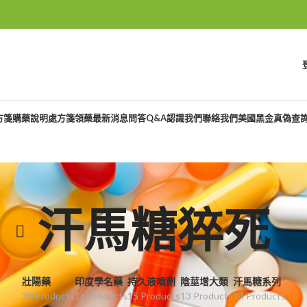
方箋購藥說明
處方箋領藥
最新消息
問答Q&A
認識我們
聯絡我們
美國黑金真偽查
汗馬糖猝死
壯陽藥
印度學名藥
持久液噴劑
陰莖增大類
汗馬糖系列
30 Products
16 Products
15 Products
13 Products
14 Products