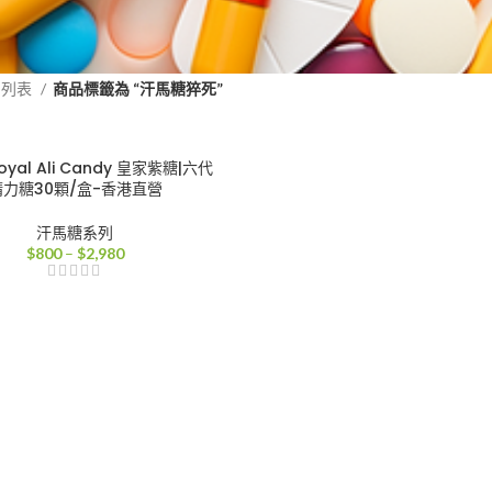
品列表
商品標籤為 “汗馬糖猝死”
yal Ali Candy 皇家紫糖|六代
精力糖30顆/盒-香港直營
汗馬糖系列
價
$
800
–
$
2,980
格
範
圍：
$800
到
$2,980