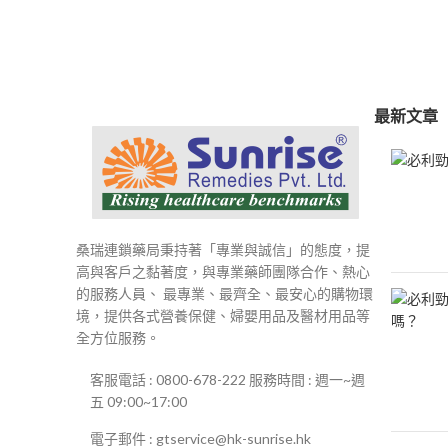
範
圍：
$250
到
$500
最新文章
桑瑞連鎖藥局秉持著「專業與誠信」的態度，提
高與客戶之黏著度，與專業藥師團隊合作、熱心
的服務人員、 最專業、最齊全、最安心的購物環
境，提供各式營養保健、婦嬰用品及醫材用品等
全方位服務。
客服電話 : 0800-678-222 服務時間 : 週一~週
五 09:00~17:00
電子郵件 : gtservice@hk-sunrise.hk