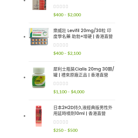
$400
到
價
$
400
–
$
2,000
$2,400
格
範
樂威壯 Levifil 20mg/30粒 印
圍：
度學名藥 助勃+增硬 | 香港直營
$400
到
價
$
400
–
$
2,100
$2,000
格
範
犀利士瓶裝Cialis 20mg 30顆/
圍：
罐 | 禮來原廠正品 | 香港直營
$400
到
價
$
1,100
–
$
4,000
$2,100
格
範
日本2H2D持久液經典版男性外
圍：
用延時噴劑10ml | 香港直營
$1,100
到
價
$
250
–
$
500
$4,000
格