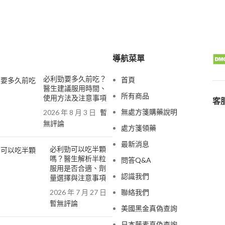
導航菜單
必利勁要多久前吃？
首頁
醫生建議服用時間、
所有商品
使用方法及注意事項
客服
無處方箋購藥說明
2026 年 8 月 3 日
暫
無評論
處方箋領藥
最新消息
必利勁可以吃半顆
嗎？醫生解析半粒
問答Q&A
服用是否合適、劑
認識我們
量選擇與注意事項
2026 年 7 月 27 日
聯絡我們
暫無評論
美國黑金真偽查詢
日本藤素真偽查詢