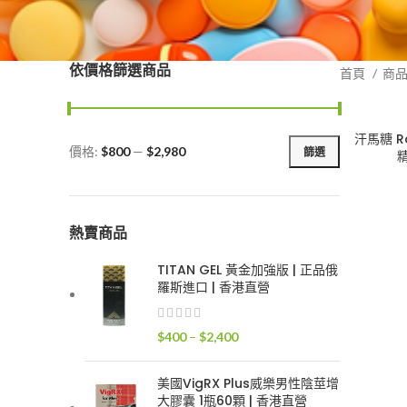
依價格篩選商品
首頁
商
汗馬糖 Ro
價格:
$800
—
$2,980
篩選
最
最
低
高
價
價
格
格
熱賣商品
TITAN GEL 黃金加強版 | 正品俄
羅斯進口 | 香港直營
價
$
400
–
$
2,400
格
範
美國VigRX Plus威樂男性陰莖增
圍：
大膠囊 1瓶60顆 | 香港直營