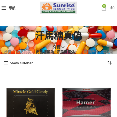
0
導航
$
0
汗馬糖真偽
分類
依
首頁
商品列表
商品標籤為 “汗馬糖真偽”
顯示所有 9 筆結果
熱
Show sidebar
銷
度
排
序