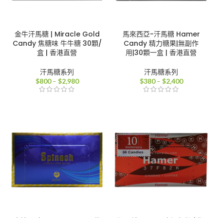
金牛汗馬糖 | Miracle Gold
馬來西亞-汗馬糖 Hamer
Candy 焦糖味 牛牛糖 30顆/
Candy 精力糖果|無副作
盒 | 香港直營
用|30顆一盒 | 香港直營
汗馬糖系列
汗馬糖系列
價
價
$
800
–
$
2,980
$
380
–
$
2,400
格
格
範
範
圍：
圍：
$800
$380
到
到
$2,980
$2,400