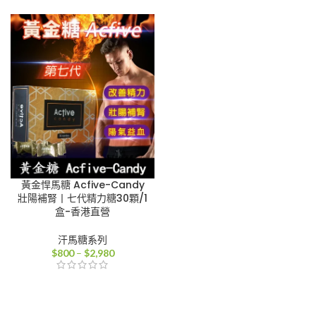
範
範
圍：
圍：
$800
$800
到
到
$2,980
$2,980
黃金悍馬糖 Acfive-Candy
壯陽補腎丨七代精力糖30顆/1
盒-香港直營
汗馬糖系列
價
$
800
–
$
2,980
格
範
圍：
$800