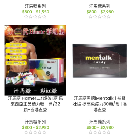
汗馬糖系列
汗馬糖系列
價
價
$
800
–
$
1,550
$
800
–
$
2,980
格
格
範
範
圍：
圍：
$800
$800
到
到
$1,550
$2,980
汗馬糖 Hamer二代彩虹糖 馬
汗馬糖黑糖|Mentalk | 補腎
來西亞正品精力糖一盒/32
壯陽 提高免疫力30顆/盒 | 香
顆-香港直營
港直營
汗馬糖系列
汗馬糖系列
價
價
$
800
–
$
2,980
$
800
–
$
2,980
格
格