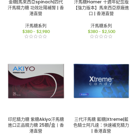
金糖|馬來西亞spinach|四代
汗馬糖Hamer 十週年紀念版
汗馬精力糖 功效壯陽補腎 | 香
【強力版本】馬來西亞原廠進
港直營
口 | 香港直營
汗馬糖系列
汗馬糖系列
價
價
$
380
–
$
2,980
$
380
–
$
2,500
格
格
範
範
圍：
圍：
$380
$380
到
到
$2,980
$2,500
印尼精力糖 紫糖Akiyo汗馬糖
三代汗馬糖 藍糖|Xtreme|藍
進口正品精力糖 25顆/盒丨香
色騎士阿凡達：快速補充精力
港直營
| 香港直營