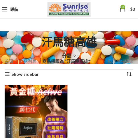
0
導航
$
0
汗馬糖高雄
分類
首頁
商品列表
商品標籤為 “汗馬糖高雄”
顯示單一結果
Show sidebar