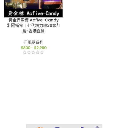
黃金悍馬糖 Acfive-Candy
壯陽補腎丨七代精力糖30顆/1
盒-香港直營
汗馬糖系列
價
$
800
–
$
2,980
格
範
圍：
$800
到
$2,980