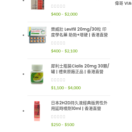
$400
偉哥 VI
到
價
$
400
–
$
2,000
$2,400
格
範
樂威壯 Levifil 20mg/30粒 印
圍：
度學名藥 助勃+增硬 | 香港直營
$400
到
價
$
400
–
$
2,100
$2,000
格
範
犀利士瓶裝Cialis 20mg 30顆/
圍：
罐 | 禮來原廠正品 | 香港直營
$400
到
價
$
1,100
–
$
4,000
$2,100
格
範
日本2H2D持久液經典版男性外
圍：
用延時噴劑10ml | 香港直營
$1,100
到
價
$
250
–
$
500
$4,000
格