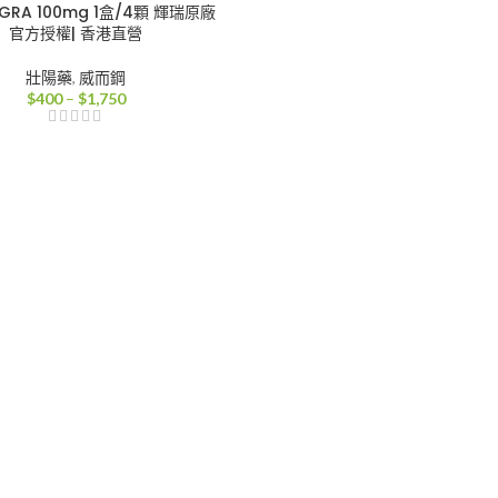
AGRA 100mg 1盒/4顆 輝瑞原廠
官方授權| 香港直營
壯陽藥
,
威而鋼
價
$
400
–
$
1,750
格
範
圍：
$400
到
$1,750