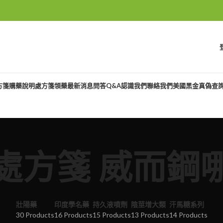
方箋購藥說明
處方箋領藥
最新消息
問答Q&A
認識我們
聯絡我們
美國黑金真偽查
處方箋 威而鋼
壯陽藥
印度學名藥
持久液噴劑
陰莖增大類
汗馬糖系列
30 Products
16 Products
15 Products
13 Products
14 Products