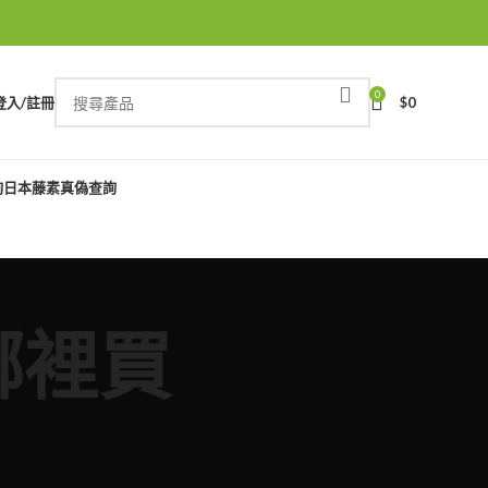
0
登入/註冊
$
0
詢
日本藤素真偽查詢
哪裡買