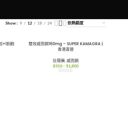
Show
9
12
18
24
勃起+增硬|
雙效威而鋼160mg – SUPER KAMAGRA |
香港直營
壯陽藥
,
威而鋼
價
$
350
–
$
1,800
格
範
：
圍：
100
$350
到
000
$1,800