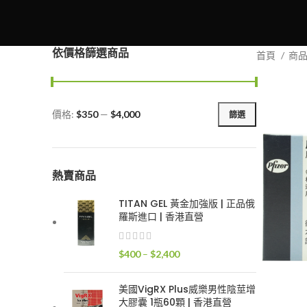
依價格篩選商品
首頁
商
價格:
$350
—
$4,000
篩選
最
最
低
高
價
價
格
格
熱賣商品
TITAN GEL 黃金加強版 | 正品俄
羅斯進口 | 香港直營
價
$
400
–
$
2,400
格
範
美國VigRX Plus威樂男性陰莖增
圍：
大膠囊 1瓶60顆 | 香港直營