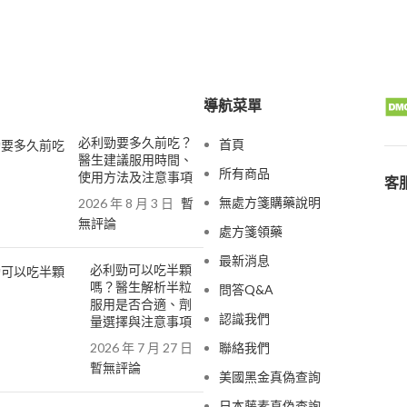
導航菜單
必利勁要多久前吃？
首頁
醫生建議服用時間、
所有商品
使用方法及注意事項
客服
無處方箋購藥說明
2026 年 8 月 3 日
暫
無評論
處方箋領藥
最新消息
必利勁可以吃半顆
嗎？醫生解析半粒
問答Q&A
服用是否合適、劑
認識我們
量選擇與注意事項
2026 年 7 月 27 日
聯絡我們
暫無評論
美國黑金真偽查詢
日本藤素真偽查詢