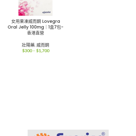
女用果凍威而鋼 Lovegra
Oral Jelly 100mg｜1盒7包-
香港直營
壯陽藥
,
威而鋼
價
$
300
–
$
1,700
格
範
圍：
$300
到
$1,700