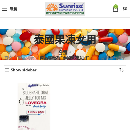
0
導航
$
0
泰國果凍女用
分類
首頁
商品列表
商品標籤為 “泰國果凍女用”
顯示單一結果
Show sidebar