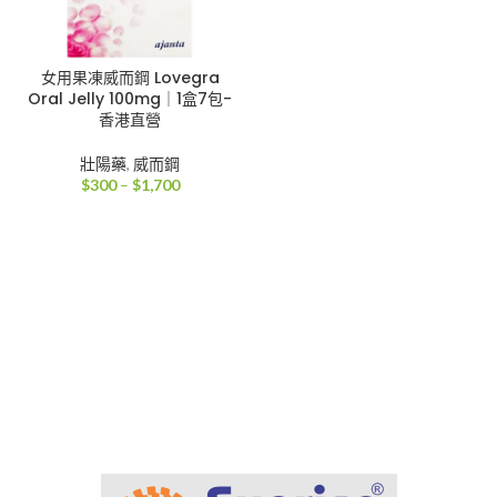
女用果凍威而鋼 Lovegra
Oral Jelly 100mg｜1盒7包-
香港直營
壯陽藥
,
威而鋼
價
$
300
–
$
1,700
格
範
圍：
$300
到
$1,700