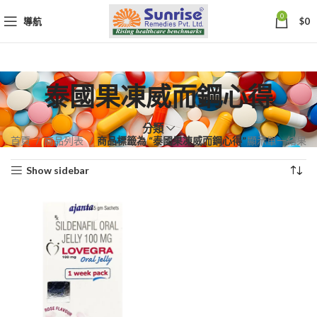
0
導航
$
0
泰國果凍威而鋼心得
分類
首頁
商品列表
商品標籤為 “泰國果凍威而鋼心得”
顯示單一結果
Show sidebar