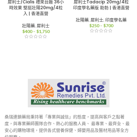
犀利士/Cialis 禮來台廠 36小
犀利士Tadacip 20mg/4粒
時效果 堅挺壯陽20mg/4粒
印度學名藥版 助勃 | 香港直營
入 | 香港直營
壯陽藥
,
犀利士
,
印度學名藥
價
壯陽藥
,
犀利士
$
250
–
$
700
價
格
$
400
–
$
1,750
格
範
範
圍：
圍：
$250
$400
到
到
$700
$1,750
桑瑞連鎖藥局秉持著「專業與誠信」的態度，提高與客戶之黏著
度，與專業藥師團隊合作、熱心的服務人員、 最專業、最齊全、最
安心的購物環境，提供各式營養保健、婦嬰用品及醫材用品等全方
位服務。