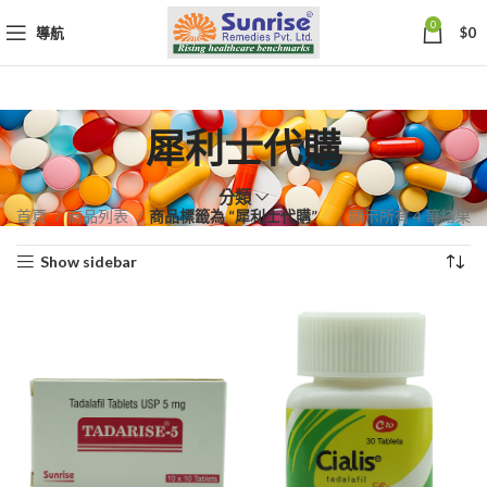
0
導航
$
0
犀利士代購
分類
依
首頁
商品列表
商品標籤為 “犀利士代購”
顯示所有 4 筆結果
熱
Show sidebar
銷
度
排
序