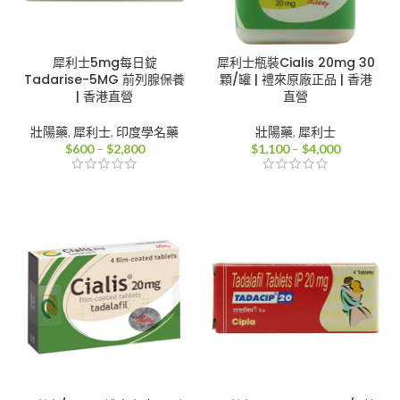
犀利士5mg每日錠
犀利士瓶裝Cialis 20mg 30
Tadarise-5MG 前列腺保養
顆/罐 | 禮來原廠正品 | 香港
| 香港直營
直營
壯陽藥
,
犀利士
,
印度學名藥
壯陽藥
,
犀利士
價
價
$
600
–
$
2,800
$
1,100
–
$
4,000
格
格
範
範
圍：
圍：
$600
$1,100
到
到
$2,800
$4,000