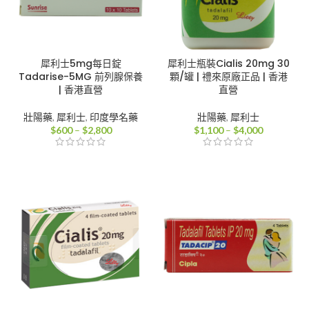
犀利士5mg每日錠
犀利士瓶裝Cialis 20mg 30
Tadarise-5MG 前列腺保養
顆/罐 | 禮來原廠正品 | 香港
| 香港直營
直營
壯陽藥
,
犀利士
,
印度學名藥
壯陽藥
,
犀利士
價
價
$
600
–
$
2,800
$
1,100
–
$
4,000
格
格
範
範
圍：
圍：
$600
$1,100
到
到
$2,800
$4,000