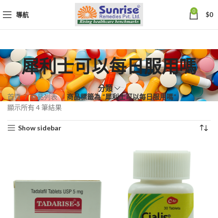
0
導航
$
0
犀利士可以每日服用嗎
分類
首頁
商品列表
商品標籤為 “犀利士可以每日服用嗎”
依
顯示所有 4 筆結果
熱
Show sidebar
銷
度
排
序