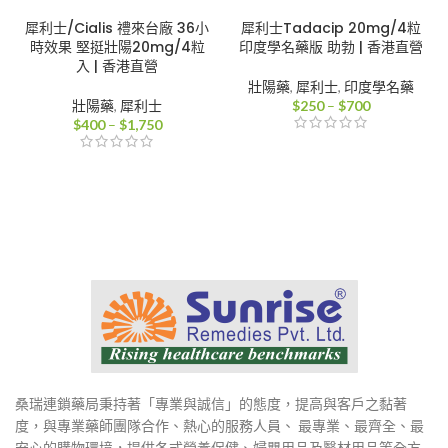
犀利士/Cialis 禮來台廠 36小
犀利士Tadacip 20mg/4粒
時效果 堅挺壯陽20mg/4粒
印度學名藥版 助勃 | 香港直營
入 | 香港直營
壯陽藥
,
犀利士
,
印度學名藥
價
壯陽藥
,
犀利士
$
250
–
$
700
價
格
$
400
–
$
1,750
格
範
範
圍：
圍：
$250
$400
到
到
$700
$1,750
桑瑞連鎖藥局秉持著「專業與誠信」的態度，提高與客戶之黏著
度，與專業藥師團隊合作、熱心的服務人員、 最專業、最齊全、最
安心的購物環境，提供各式營養保健、婦嬰用品及醫材用品等全方