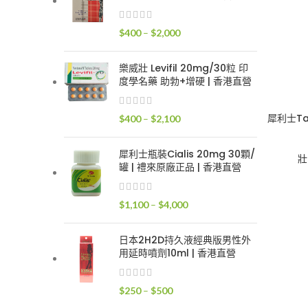
$400
到
價
$
400
–
$
2,000
$2,400
格
範
樂威壯 Levifil 20mg/30粒 印
圍：
度學名藥 助勃+增硬 | 香港直營
$400
到
犀利士Ta
價
$
400
–
$
2,100
$2,000
格
範
犀利士瓶裝Cialis 20mg 30顆/
壯
圍：
罐 | 禮來原廠正品 | 香港直營
$400
到
價
$
1,100
–
$
4,000
$2,100
格
範
日本2H2D持久液經典版男性外
圍：
用延時噴劑10ml | 香港直營
$1,100
到
價
$
250
–
$
500
$4,000
格