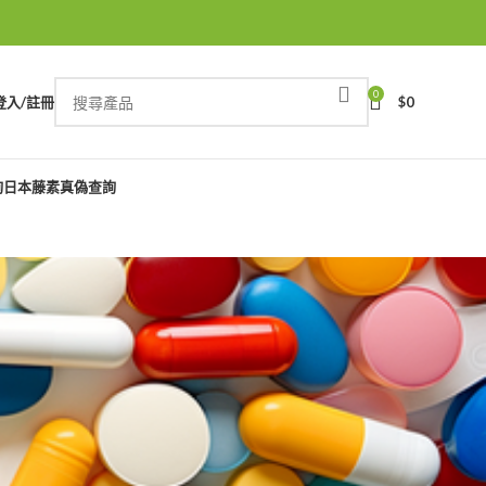
0
登入/註冊
$
0
詢
日本藤素真偽查詢