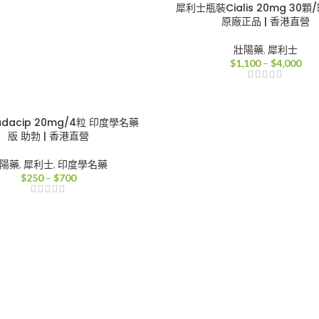
犀利士瓶裝Cialis 20mg 30顆/
原廠正品 | 香港直營
壯陽藥
,
犀利士
價
$
1,100
–
$
4,000
格
範
圍
$1,
dacip 20mg/4粒 印度學名藥
到
版 助勃 | 香港直營
$4,
陽藥
,
犀利士
,
印度學名藥
價
$
250
–
$
700
格
範
圍：
$250
到
$700