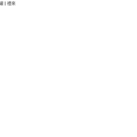
罐 | 禮來
：
100
000