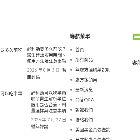
導航菜單
必利勁要多久前吃？
首頁
醫生建議服用時間、
所有商品
使用方法及注意事項
客服
無處方箋購藥說明
2026 年 8 月 3 日
暫
無評論
處方箋領藥
最新消息
必利勁可以吃半顆
嗎？醫生解析半粒
問答Q&A
服用是否合適、劑
認識我們
量選擇與注意事項
2026 年 7 月 27 日
聯絡我們
暫無評論
美國黑金真偽查詢
日本藤素真偽查詢