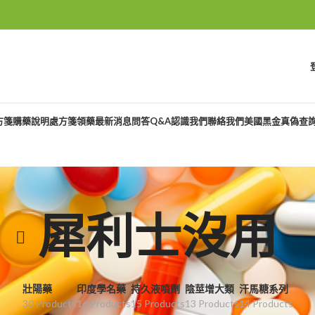
方箋購藥說明
處方箋領藥
最新消息
問答Q&A
認識我們
聯絡我們
美國黑金真偽查
犀利士沒用
壯陽藥
印度學名藥
持久液噴劑
陰莖增大類
汗馬糖系列
30 Products
16 Products
15 Products
13 Products
14 Products