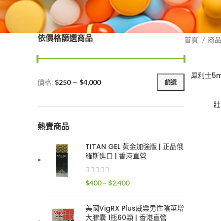
依價格篩選商品
首頁
商
犀利士5m
價格:
$250
—
$4,000
篩選
最
最
低
高
壯
價
價
格
格
熱賣商品
TITAN GEL 黃金加強版 | 正品俄
羅斯進口 | 香港直營
價
$
400
–
$
2,400
格
範
美國VigRX Plus威樂男性陰莖增
圍：
大膠囊 1瓶60顆 | 香港直營