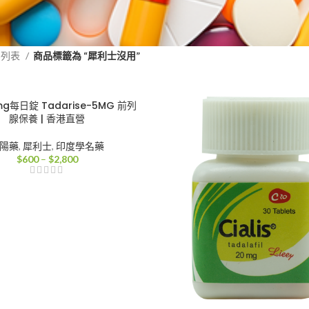
品列表
商品標籤為 “犀利士沒用”
g每日錠 Tadarise-5MG 前列
腺保養 | 香港直營
陽藥
,
犀利士
,
印度學名藥
價
$
600
–
$
2,800
格
範
圍：
$600
到
$2,800