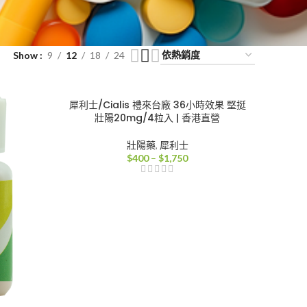
Show
9
12
18
24
犀利士/Cialis 禮來台廠 36小時效果 堅挺
壯陽20mg/4粒入 | 香港直營
壯陽藥
,
犀利士
價
$
400
–
$
1,750
格
範
圍：
$400
到
$1,750