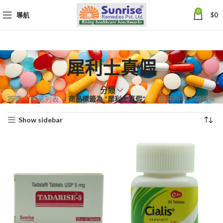
0
導航
$
0
犀利士真假
分類
依
首頁
商品列表
商品標籤為 “犀利士真假”
顯示所有 4 筆結果
熱
Show sidebar
銷
度
排
序