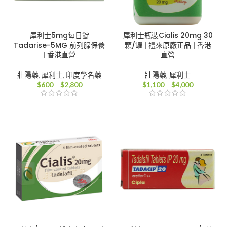
犀利士5mg每日錠
犀利士瓶裝Cialis 20mg 30
Tadarise-5MG 前列腺保養
顆/罐 | 禮來原廠正品 | 香港
| 香港直營
直營
壯陽藥
,
犀利士
,
印度學名藥
壯陽藥
,
犀利士
價
價
$
600
–
$
2,800
$
1,100
–
$
4,000
格
格
範
範
圍：
圍：
$600
$1,100
到
到
$2,800
$4,000