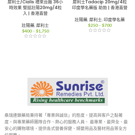
犀利士/Cialis 禮來台廠 36小
犀利士Tadacip 20mg/4粒
時效果 堅挺壯陽20mg/4粒
印度學名藥版 助勃 | 香港直營
入 | 香港直營
壯陽藥
,
犀利士
,
印度學名藥
價
壯陽藥
,
犀利士
$
250
–
$
700
價
格
$
400
–
$
1,750
格
範
範
圍：
圍：
$250
$400
到
到
$700
$1,750
桑瑞連鎖藥局秉持著「專業與誠信」的態度，提高與客戶之黏著
度，與專業藥師團隊合作、熱心的服務人員、 最專業、最齊全、最
安心的購物環境，提供各式營養保健、婦嬰用品及醫材用品等全方
位服務。