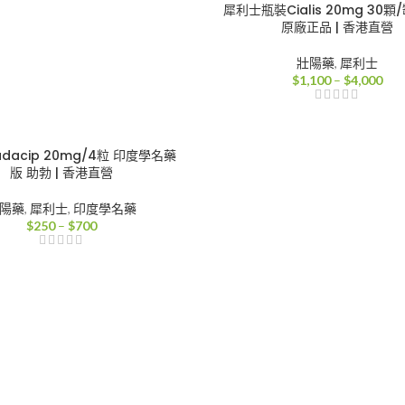
犀利士瓶裝Cialis 20mg 30顆/
原廠正品 | 香港直營
壯陽藥
,
犀利士
價
$
1,100
–
$
4,000
格
範
圍
$1,
dacip 20mg/4粒 印度學名藥
到
版 助勃 | 香港直營
$4,
陽藥
,
犀利士
,
印度學名藥
價
$
250
–
$
700
格
範
圍：
$250
到
$700