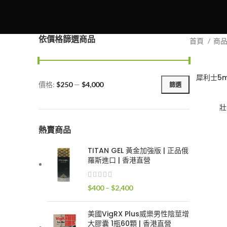
依價格篩選商品
首頁
商
犀利士5m
價格:
$250
—
$4,000
篩選
最
最
低
高
壯
價
價
格
格
熱賣商品
TITAN GEL 黃金加強版 | 正品俄
羅斯進口 | 香港直營
價
$
400
–
$
2,400
格
範
美國VigRX Plus威樂男性陰莖增
圍：
大膠囊 1瓶60顆 | 香港直營