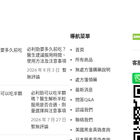
導航菜單
必利勁要多久前吃？
首頁
醫生建議服用時間、
所有商品
使用方法及注意事項
客服
無處方箋購藥說明
2026 年 8 月 3 日
暫
無評論
處方箋領藥
最新消息
必利勁可以吃半顆
嗎？醫生解析半粒
問答Q&A
服用是否合適、劑
認識我們
量選擇與注意事項
2026 年 7 月 27 日
聯絡我們
暫無評論
美國黑金真偽查詢
日本藤素真偽查詢