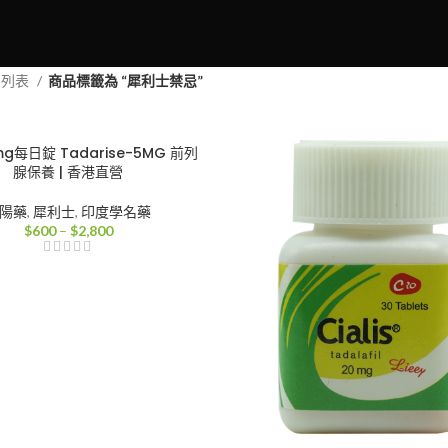
品列表
商品標籤為 “犀利士禁忌”
g每日錠 Tadarise-5MG 前列
腺保養 | 香港直營
陽藥
,
犀利士
,
印度學名藥
價
$
600
–
$
2,800
格
範
圍：
$600
到
$2,800