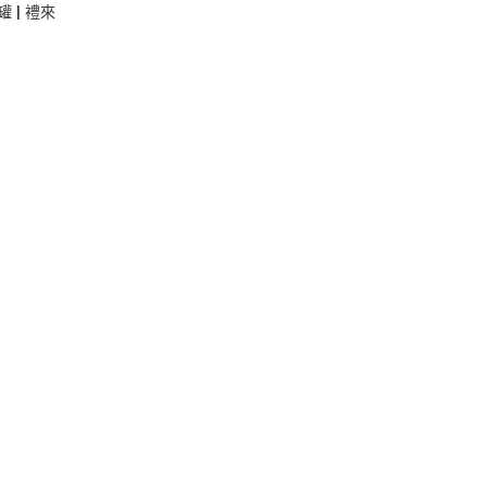
罐 | 禮來
：
100
000