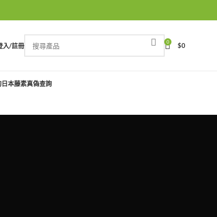
0
登入/註冊
$
0
詢
日本藤素真偽查詢