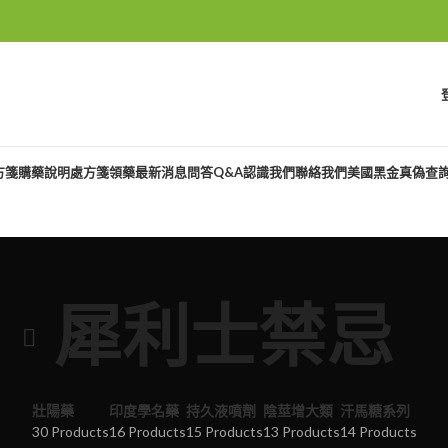
方箋購藥說明
處方箋領藥
最新消息
問答Q&A
認識我們
聯絡我們
美國黑金真偽查
犀利士禁忌
壯陽藥
印度學名藥
持久液噴劑
陰莖增大類
汗馬糖系列
30 Products
16 Products
15 Products
13 Products
14 Products