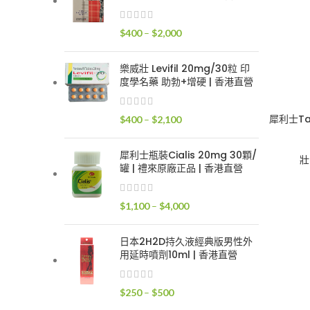
$400
到
價
$
400
–
$
2,000
$2,400
格
範
樂威壯 Levifil 20mg/30粒 印
圍：
度學名藥 助勃+增硬 | 香港直營
$400
到
犀利士Ta
價
$
400
–
$
2,100
$2,000
格
範
犀利士瓶裝Cialis 20mg 30顆/
壯
圍：
罐 | 禮來原廠正品 | 香港直營
$400
到
價
$
1,100
–
$
4,000
$2,100
格
範
日本2H2D持久液經典版男性外
圍：
用延時噴劑10ml | 香港直營
$1,100
到
價
$
250
–
$
500
$4,000
格