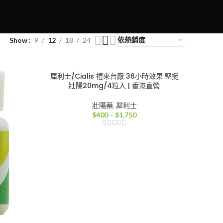
Show
9
12
18
24
犀利士/Cialis 禮來台廠 36小時效果 堅挺
壯陽20mg/4粒入 | 香港直營
壯陽藥
,
犀利士
價
$
400
–
$
1,750
格
範
圍：
$400
到
$1,750