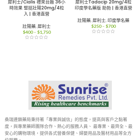
犀利士/Cialis 禮來台廠 36小
犀利士Tadacip 20mg/4粒
時效果 堅挺壯陽20mg/4粒
印度學名藥版 助勃 | 香港直營
入 | 香港直營
壯陽藥
,
犀利士
,
印度學名藥
價
壯陽藥
,
犀利士
$
250
–
$
700
價
格
$
400
–
$
1,750
格
範
範
圍：
圍：
$250
$400
到
到
$700
$1,750
桑瑞連鎖藥局秉持著「專業與誠信」的態度，提高與客戶之黏著
度，與專業藥師團隊合作、熱心的服務人員、 最專業、最齊全、最
安心的購物環境，提供各式營養保健、婦嬰用品及醫材用品等全方
位服務。