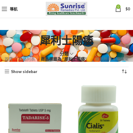
0
導航
$
0
犀利士陽痿
分類
依
首頁
商品列表
商品標籤為 “犀利士陽痿”
顯示所有 4 筆結果
熱
Show sidebar
銷
度
排
序