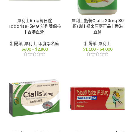
犀利士5mg每日錠
犀利士瓶裝Cialis 20mg 30
Tadarise-5MG 前列腺保養
顆/罐 | 禮來原廠正品 | 香港
| 香港直營
直營
壯陽藥
,
犀利士
,
印度學名藥
壯陽藥
,
犀利士
價
價
$
600
–
$
2,800
$
1,100
–
$
4,000
格
格
範
範
圍：
圍：
$600
$1,100
到
到
$2,800
$4,000