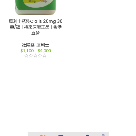
犀利士瓶裝Cialis 20mg 30
顆/罐 | 禮來原廠正品 | 香港
直營
壯陽藥
,
犀利士
價
$
1,100
–
$
4,000
格
範
圍：
$1,100
到
$4,000