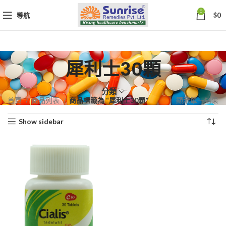
0
導航
$
0
犀利士30顆
分類
首頁
商品列表
商品標籤為 “犀利士30顆”
顯示單一結果
Show sidebar