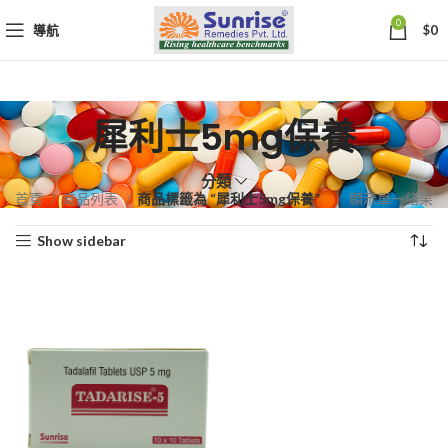
0
導航
$
0
犀利士5mg保養
分類
首頁
商品列表
商品標籤為 “犀利士5mg保養”
顯示單一結果
Show sidebar