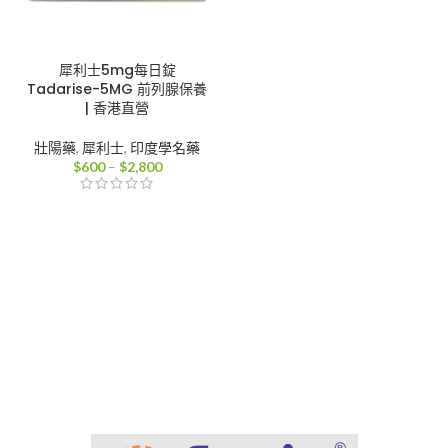
犀利士5mg每日錠
Tadarise-5MG 前列腺保養
| 香港直營
壯陽藥
,
犀利士
,
印度學名藥
價
$
600
–
$
2,800
格
範
圍：
$600
到
$2,800