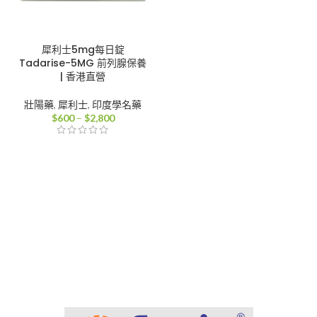
犀利士5mg每日錠
Tadarise-5MG 前列腺保養
| 香港直營
壯陽藥
,
犀利士
,
印度學名藥
價
$
600
–
$
2,800
格
範
圍：
$600
到
$2,800