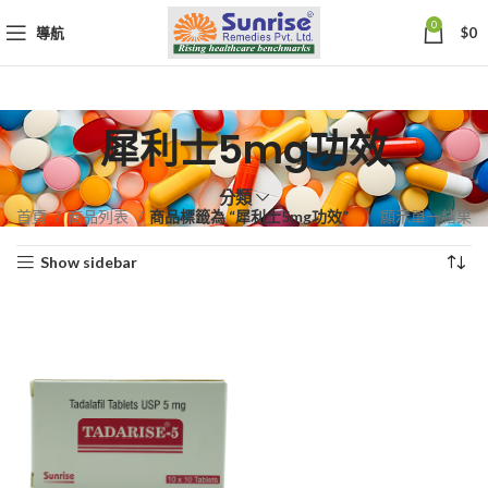
0
導航
$
0
犀利士5mg功效
分類
首頁
商品列表
商品標籤為 “犀利士5mg功效”
顯示單一結果
Show sidebar