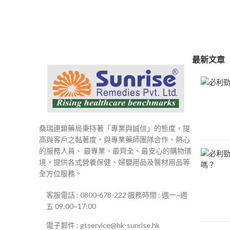
範
圍：
$250
到
$500
最新文章
桑瑞連鎖藥局秉持著「專業與誠信」的態度，提
高與客戶之黏著度，與專業藥師團隊合作、熱心
的服務人員、 最專業、最齊全、最安心的購物環
境，提供各式營養保健、婦嬰用品及醫材用品等
全方位服務。
客服電話 : 0800-678-222 服務時間 : 週一~週
五 09:00~17:00
電子郵件 : gtservice@hk-sunrise.hk