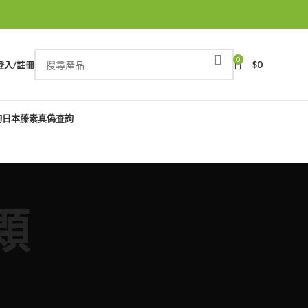
0
登入/註冊
$
0
詢
日本藤素真偽查詢
顆