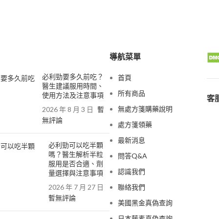
導航菜單
必利勁要多久前吃？
首頁
醫生建議服用時間、
所有商品
使用方法及注意事項
客服
無處方箋購藥說明
2026 年 8 月 3 日
暫
無評論
處方箋領藥
最新消息
必利勁可以吃半顆
嗎？醫生解析半粒
問答Q&A
服用是否合適、劑
認識我們
量選擇與注意事項
2026 年 7 月 27 日
聯絡我們
暫無評論
美國黑金真偽查詢
日本藤素真偽查詢