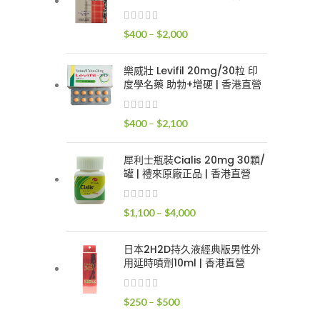
$400
到
價
$
400
–
$
2,000
$2,400
格
範
樂威壯 Levifil 20mg/30粒 印
圍：
度學名藥 助勃+增硬 | 香港直營
$400
到
價
$
400
–
$
2,100
$2,000
格
範
犀利士瓶裝Cialis 20mg 30顆/
圍：
罐 | 禮來原廠正品 | 香港直營
$400
到
價
$
1,100
–
$
4,000
$2,100
格
範
日本2H2D持久液經典版男性外
圍：
用延時噴劑10ml | 香港直營
$1,100
到
價
$
250
–
$
500
$4,000
格