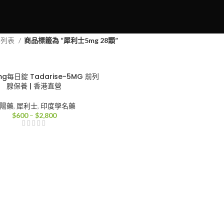
品列表
商品標籤為 “犀利士5mg 28顆”
g每日錠 Tadarise-5MG 前列
腺保養 | 香港直營
陽藥
,
犀利士
,
印度學名藥
價
$
600
–
$
2,800
格
範
圍：
$600
到
$2,800