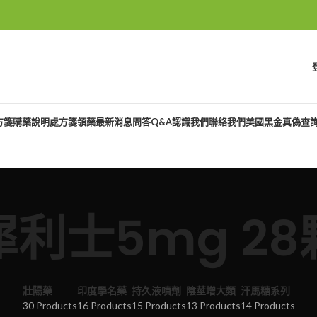
方箋購藥說明
處方箋領藥
最新消息
問答Q&A
認識我們
聯絡我們
美國黑金真偽查
犀利士5mg 28
壯陽藥
印度學名藥
持久液噴劑
陰莖增大類
汗馬糖系列
30 Products
16 Products
15 Products
13 Products
14 Products