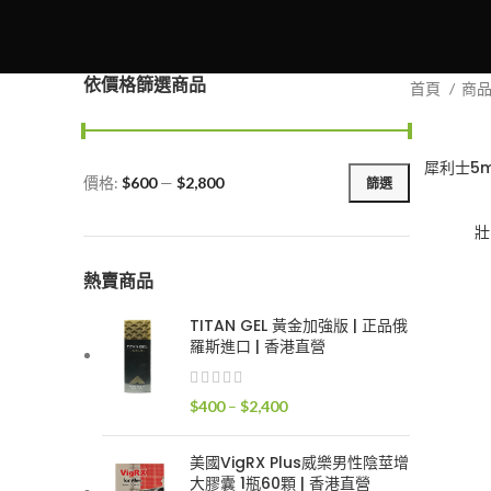
依價格篩選商品
首頁
商
犀利士5m
價格:
$600
—
$2,800
篩選
最
最
低
高
壯
價
價
格
格
熱賣商品
TITAN GEL 黃金加強版 | 正品俄
羅斯進口 | 香港直營
價
$
400
–
$
2,400
格
範
美國VigRX Plus威樂男性陰莖增
圍：
大膠囊 1瓶60顆 | 香港直營