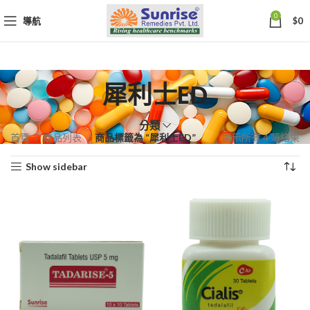
0
導航
$
0
犀利士ED
分類
依
首頁
商品列表
商品標籤為 “犀利士ED”
顯示所有 4 筆結果
熱
Show sidebar
銷
度
排
序