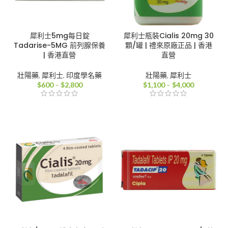
犀利士5mg每日錠
犀利士瓶裝Cialis 20mg 30
Tadarise-5MG 前列腺保養
顆/罐 | 禮來原廠正品 | 香港
| 香港直營
直營
壯陽藥
,
犀利士
,
印度學名藥
壯陽藥
,
犀利士
價
價
$
600
–
$
2,800
$
1,100
–
$
4,000
格
格
範
範
圍：
圍：
$600
$1,100
到
到
$2,800
$4,000