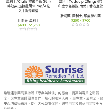
犀利士/Cialis 禮來台廠 36小
犀利士Tadacip 20mg/4粒
時效果 堅挺壯陽20mg/4粒
印度學名藥版 助勃 | 香港直營
入 | 香港直營
壯陽藥
,
犀利士
,
印度學名藥
價
壯陽藥
,
犀利士
$
250
–
$
700
價
格
$
400
–
$
1,750
格
範
範
圍：
圍：
$250
$400
到
到
$700
$1,750
桑瑞連鎖藥局秉持著「專業與誠信」的態度，提高與客戶之黏著
度，與專業藥師團隊合作、熱心的服務人員、 最專業、最齊全、最
安心的購物環境，提供各式營養保健、婦嬰用品及醫材用品等全方
位服務。