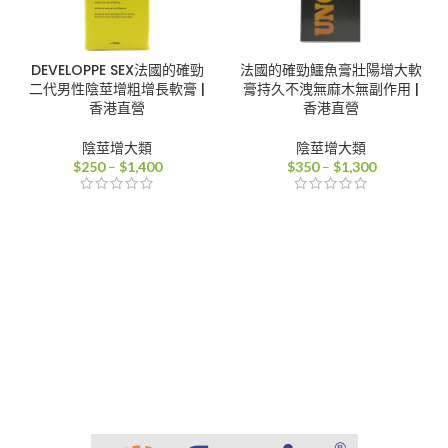
DEVELOPPE SEX法國的確勁
法國的確勁鱷魚膏壯陽增大軟
二代男性陰莖增粗增長軟膏 |
膏持久不洩無麻木無副作用 |
香港直營
香港直營
陰莖增大類
陰莖增大類
價
價
$
250
–
$
1,400
$
350
–
$
1,300
格
格
範
範
圍：
圍：
$250
$350
到
到
$1,400
$1,300