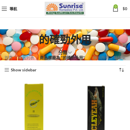
0
導航
$
0
的確勁外用
分類
依
首頁
商品列表
商品標籤為 “的確勁外用”
顯示所有 2 筆結果
熱
Show sidebar
銷
度
排
序