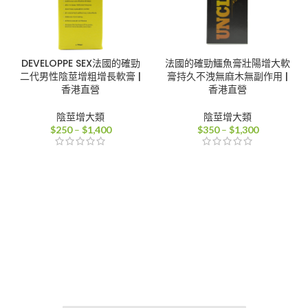
DEVELOPPE SEX法國的確勁
法國的確勁鱷魚膏壯陽增大軟
二代男性陰莖增粗增長軟膏 |
膏持久不洩無麻木無副作用 |
香港直營
香港直營
陰莖增大類
陰莖增大類
價
價
$
250
–
$
1,400
$
350
–
$
1,300
格
格
範
範
圍：
圍：
$250
$350
到
到
$1,400
$1,300