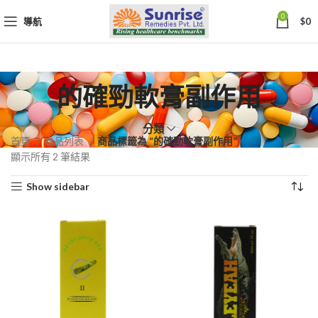
0
導航
$
0
的確勁軟膏副作用
分類
首頁
商品列表
商品標籤為 “的確勁軟膏副作用”
依
顯示所有 2 筆結果
熱
Show sidebar
銷
度
排
序