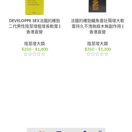
DEVELOPPE SEX法國的確勁
法國的確勁鱷魚膏壯陽增大軟
二代男性陰莖增粗增長軟膏 |
膏持久不洩無麻木無副作用 |
香港直營
香港直營
陰莖增大類
陰莖增大類
價
價
$
250
–
$
1,400
$
350
–
$
1,300
格
格
範
範
圍：
圍：
$250
$350
到
到
$1,400
$1,300