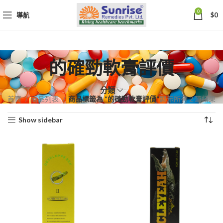
0
導航
$
0
的確勁軟膏評價
分類
依
首頁
商品列表
商品標籤為 “的確勁軟膏評價”
顯示所有 2 筆結果
熱
Show sidebar
銷
度
排
序