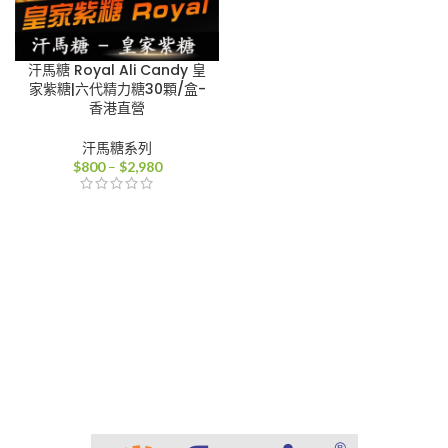
汗馬糖 Royal Ali Candy 皇
家紫糖|六代精力糖30顆/盒-
香港直營
汗馬糖系列
價
$
800
–
$
2,980
格
範
圍：
$800
到
$2,980