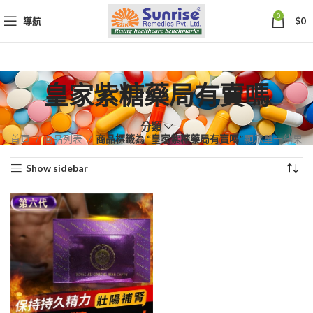
0
導航
$
0
皇家紫糖藥局有賣嗎
分類
首頁
商品列表
商品標籤為 “皇家紫糖藥局有賣嗎”
顯示單一結果
Show sidebar