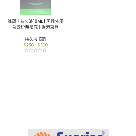
綠騎士持久液10ML | 男性外用
強效延時噴霧 | 香港直營
持久液噴劑
價
$
250
–
$
500
格
範
圍：
$250
到
$500