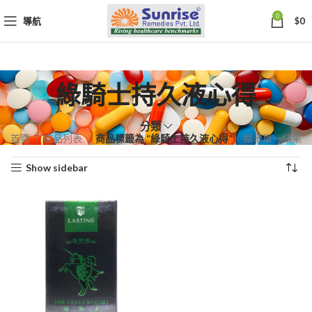
0
導航
$
0
綠騎士持久液心得
分類
首頁
商品列表
商品標籤為 “綠騎士持久液心得”
顯示單一結果
Show sidebar