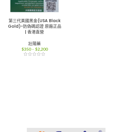
第三代美國黑金(USA Black
Gold)-防偽碼認證 原廠正品
| 香港直營
壯陽藥
價
$
350
–
$
2,200
格
範
圍：
$350
到
$2,200