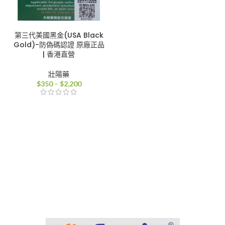
第三代美國黑金(USA Black
Gold)-防偽碼認證 原廠正品
| 香港直營
壯陽藥
價
$
350
–
$
2,200
格
範
圍：
$350
到
$2,200