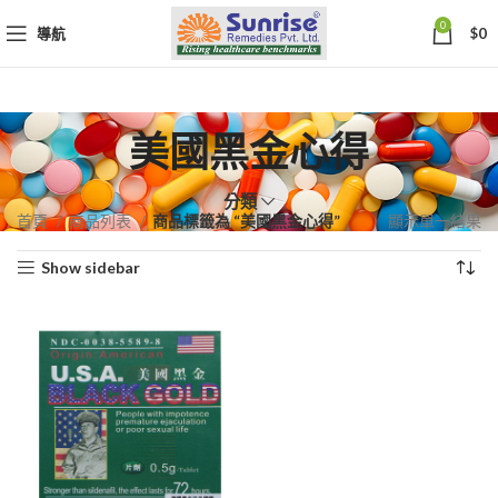
0
導航
$
0
美國黑金心得
分類
首頁
商品列表
商品標籤為 “美國黑金心得”
顯示單一結果
Show sidebar