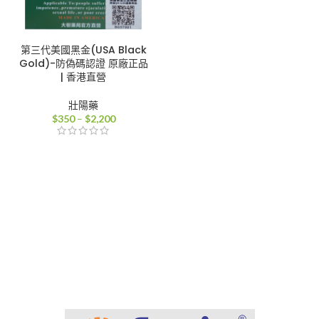
第三代美國黑金(USA Black
Gold)-防偽碼認證 原廠正品
| 香港直營
壯陽藥
價
$
350
–
$
2,200
格
範
圍：
$350
到
$2,200