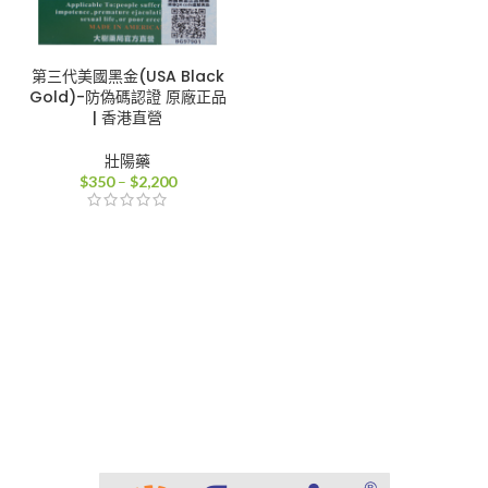
第三代美國黑金(USA Black
Gold)-防偽碼認證 原廠正品
| 香港直營
壯陽藥
價
$
350
–
$
2,200
格
範
圍：
$350
到
$2,200