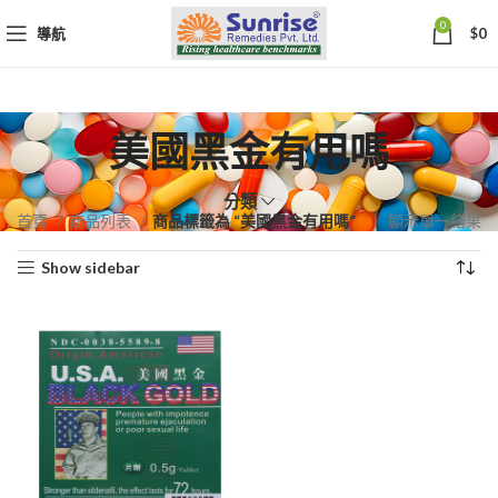
0
導航
$
0
美國黑金有用嗎
分類
首頁
商品列表
商品標籤為 “美國黑金有用嗎”
顯示單一結果
Show sidebar