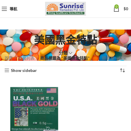
0
導航
$
0
美國黑金特點
分類
首頁
商品列表
商品標籤為 “美國黑金特點”
顯示單一結果
Show sidebar