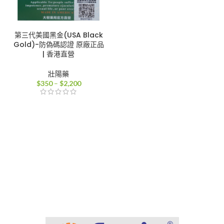
第三代美國黑金(USA Black
Gold)-防偽碼認證 原廠正品
| 香港直營
壯陽藥
價
$
350
–
$
2,200
格
範
圍：
$350
到
$2,200