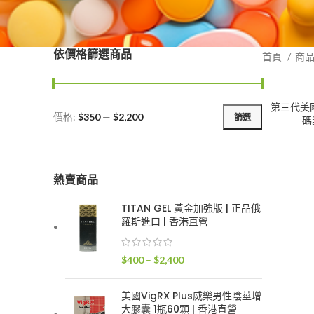
依價格篩選商品
首頁
商
第三代美國黑
價格:
$350
—
$2,200
篩選
碼
最
最
低
高
價
價
格
格
熱賣商品
TITAN GEL 黃金加強版 | 正品俄
羅斯進口 | 香港直營
價
$
400
–
$
2,400
格
範
美國VigRX Plus威樂男性陰莖增
圍：
大膠囊 1瓶60顆 | 香港直營