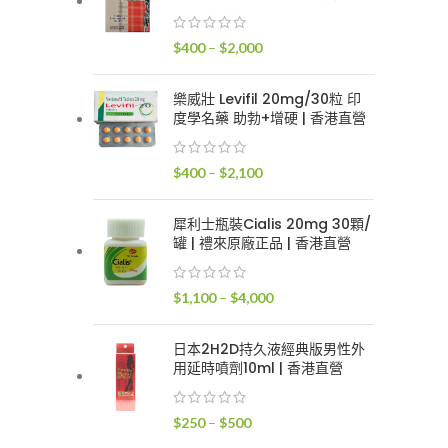
$400
到
價
$
400
–
$
2,000
$2,400
格
範
樂威壯 Levifil 20mg/30粒 印
圍：
度學名藥 助勃+增硬 | 香港直營
$400
到
價
$
400
–
$
2,100
$2,000
格
範
犀利士瓶裝Cialis 20mg 30顆/
圍：
罐 | 禮來原廠正品 | 香港直營
$400
到
價
$
1,100
–
$
4,000
$2,100
格
範
日本2H2D持久液經典版男性外
圍：
用延時噴劑10ml | 香港直營
$1,100
到
價
$
250
–
$
500
$4,000
格