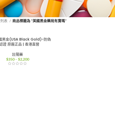
品列表
商品標籤為 “美國黑金藥局有賣嗎”
金(USA Black Gold)-防偽
認證 原廠正品 | 香港直營
壯陽藥
價
$
350
–
$
2,200
格
範
圍：
$350
到
$2,200