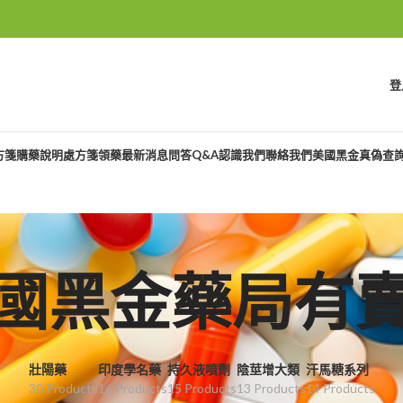
登
方箋購藥說明
處方箋領藥
最新消息
問答Q&A
認識我們
聯絡我們
美國黑金真偽查
國黑金藥局有
壯陽藥
印度學名藥
持久液噴劑
陰莖增大類
汗馬糖系列
30 Products
16 Products
15 Products
13 Products
14 Products