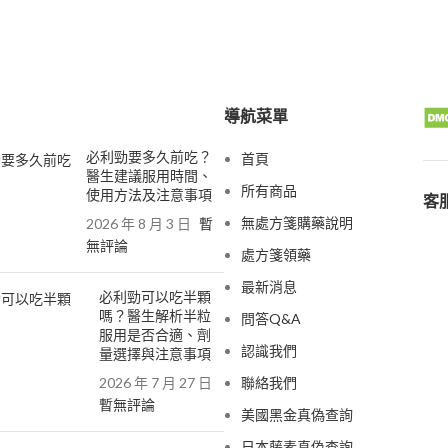
導航菜單
必利勁要多久前吃？
首頁
醫生建議服用時間、
所有商品
使用方法及注意事項
客服
無處方箋購藥說明
2026 年 8 月 3 日
暫
無評論
處方箋領藥
最新消息
必利勁可以吃半顆
嗎？醫生解析半粒
問答Q&A
服用是否合適、劑
認識我們
量選擇與注意事項
2026 年 7 月 27 日
聯絡我們
暫無評論
美國黑金真偽查詢
日本藤素真偽查詢