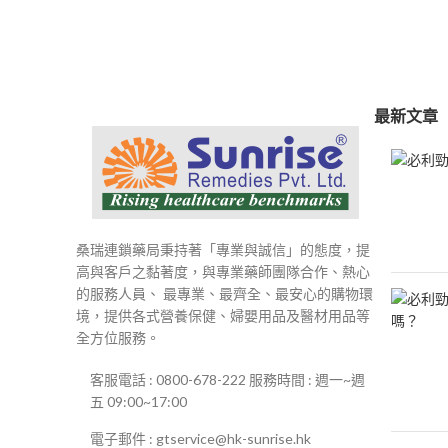
範
圍：
$250
到
$500
最新文章
桑瑞連鎖藥局秉持著「專業與誠信」的態度，提
高與客戶之黏著度，與專業藥師團隊合作、熱心
的服務人員、 最專業、最齊全、最安心的購物環
境，提供各式營養保健、婦嬰用品及醫材用品等
全方位服務。
客服電話 : 0800-678-222 服務時間 : 週一~週
五 09:00~17:00
電子郵件 : gtservice@hk-sunrise.hk