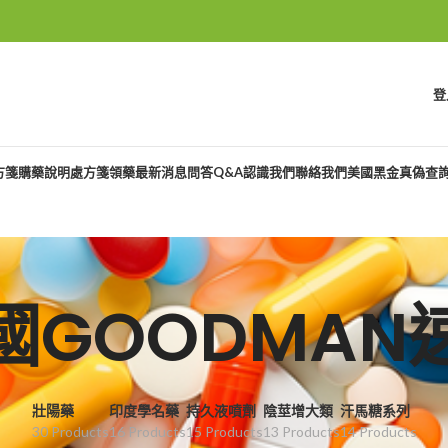
登
方箋購藥說明
處方箋領藥
最新消息
問答Q&A
認識我們
聯絡我們
美國黑金真偽查
國GOODMAN
壯陽藥
印度學名藥
持久液噴劑
陰莖增大類
汗馬糖系列
30 Products
16 Products
15 Products
13 Products
14 Products