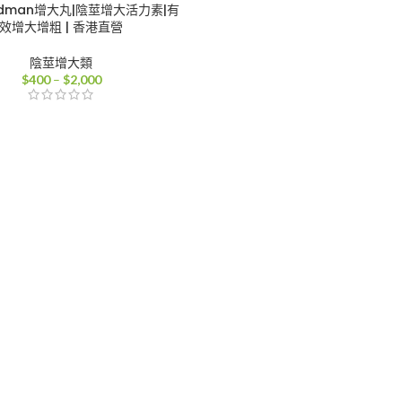
dman增大丸|陰莖增大活力素|有
效增大增粗 | 香港直營
陰莖增大類
價
$
400
–
$
2,000
格
範
圍：
$400
到
$2,000