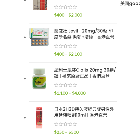
$400
美國goo
到
價
$
400
–
$
2,000
$2,400
格
範
樂威壯 Levifil 20mg/30粒 印
圍：
度學名藥 助勃+增硬 | 香港直營
$400
到
價
$
400
–
$
2,100
$2,000
格
範
犀利士瓶裝Cialis 20mg 30顆/
圍：
罐 | 禮來原廠正品 | 香港直營
$400
到
價
$
1,100
–
$
4,000
$2,100
格
範
日本2H2D持久液經典版男性外
圍：
用延時噴劑10ml | 香港直營
$1,100
到
價
$
250
–
$
500
$4,000
格