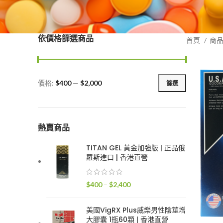
依價格篩選商品
首頁
商
價格:
$400
—
$2,000
篩選
最
最
低
高
價
價
格
格
熱賣商品
TITAN GEL 黃金加強版 | 正品俄
羅斯進口 | 香港直營
價
$
400
–
$
2,400
格
範
美國VigRX Plus威樂男性陰莖增
圍：
大膠囊 1瓶60顆 | 香港直營