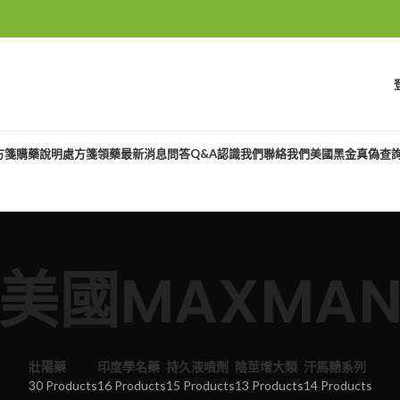
方箋購藥說明
處方箋領藥
最新消息
問答Q&A
認識我們
聯絡我們
美國黑金真偽查
美國MAXMA
壯陽藥
印度學名藥
持久液噴劑
陰莖增大類
汗馬糖系列
30 Products
16 Products
15 Products
13 Products
14 Products