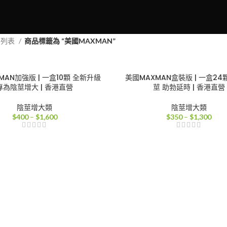
品列表
商品標籤為 “美國MAXMAN”
MAN加強版 | 一盒10顆 全新升級
美國MAXMAN盒裝版 | 一盒24
專為陰莖增大 | 香港直營
莖 助勃延時 | 香港直營
陰莖增大類
陰莖增大類
價
價
$
400
–
$
1,600
$
350
–
$
1,300
格
格
範
範
圍：
圍：
$400
$35
到
到
$1,600
$1,3