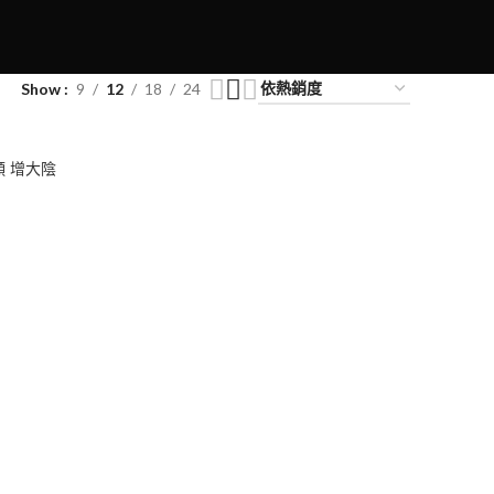
Show
9
12
18
24
顆 增大陰
0
00