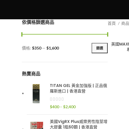
依價格篩選商品
首頁
商
美國MAX
價格:
$350
—
$1,600
篩選
最
最
低
高
價
價
格
格
熱賣商品
TITAN GEL 黃金加強版 | 正品俄
羅斯進口 | 香港直營
價
$
400
–
$
2,400
格
範
美國VigRX Plus威樂男性陰莖增
圍：
大膠囊 1瓶60顆 | 香港直營