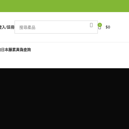
0
登入/註冊
$
0
詢
日本藤素真偽查詢
N