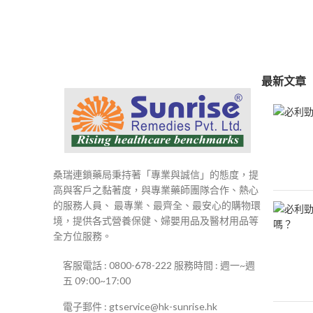
範
圍：
$250
到
$500
最新文章
桑瑞連鎖藥局秉持著「專業與誠信」的態度，提
高與客戶之黏著度，與專業藥師團隊合作、熱心
的服務人員、 最專業、最齊全、最安心的購物環
境，提供各式營養保健、婦嬰用品及醫材用品等
全方位服務。
客服電話 : 0800-678-222 服務時間 : 週一~週
五 09:00~17:00
電子郵件 : gtservice@hk-sunrise.hk