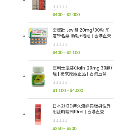
$400
到
價
$
400
–
$
2,000
$2,400
格
範
樂威壯 Levifil 20mg/30粒 印
圍：
度學名藥 助勃+增硬 | 香港直營
$400
到
價
$
400
–
$
2,100
$2,000
格
範
犀利士瓶裝Cialis 20mg 30顆/
圍：
罐 | 禮來原廠正品 | 香港直營
$400
到
價
$
1,100
–
$
4,000
$2,100
格
範
日本2H2D持久液經典版男性外
圍：
用延時噴劑10ml | 香港直營
$1,100
到
價
$
250
–
$
500
$4,000
格