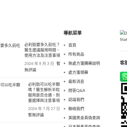
導航菜單
必利勁要多久前吃？
首頁
醫生建議服用時間、
所有商品
使用方法及注意事項
客服
無處方箋購藥說明
2026 年 8 月 3 日
暫
無評論
處方箋領藥
最新消息
必利勁可以吃半顆
嗎？醫生解析半粒
問答Q&A
服用是否合適、劑
認識我們
量選擇與注意事項
2026 年 7 月 27 日
聯絡我們
暫無評論
美國黑金真偽查詢
日本藤素真偽查詢